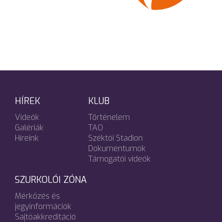
HÍREK
KLUB
Videók
Történelem
Galériák
TAO
Híreink
Széktói Stadion
Dokumentumok
Támogatói videók
SZURKOLÓI ZÓNA
Mérkőzés és
jegyinformációk
Sajtóakkreditáció