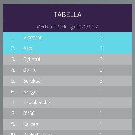
TABELLA
Merkantil Bank Liga 2026/2027
1.
Videoton
3
2.
Ajka
3
3.
Gyirmót
3
4.
DVTK
3
5.
Soroksár
3
6.
Szeged
1
7.
Tiszakécske
1
8.
BVSC
1
9.
Karcag
1