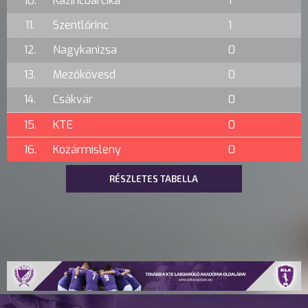
10.
Kazincbarcika
1
11.
Szentlőrinc
1
12.
Nagykanizsa
0
13.
Mezőkövesd
0
14.
Csákvár
0
15.
KTE
0
16.
Kozármisleny
0
RÉSZLETES TABELLA