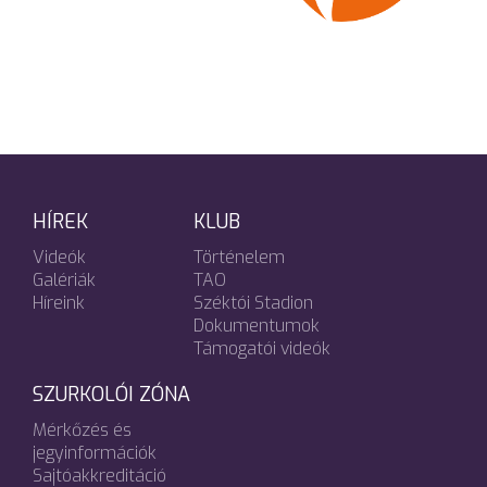
HÍREK
KLUB
Videók
Történelem
Galériák
TAO
Híreink
Széktói Stadion
Dokumentumok
Támogatói videók
SZURKOLÓI ZÓNA
Mérkőzés és
jegyinformációk
Sajtóakkreditáció