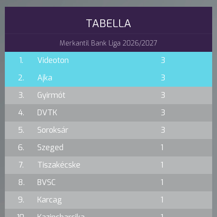
TABELLA
Merkantil Bank Liga 2026/2027
1.
Videoton
3
2.
Ajka
3
3.
Gyirmót
3
4.
DVTK
3
5.
Soroksár
3
6.
Szeged
1
7.
Tiszakécske
1
8.
BVSC
1
9.
Karcag
1