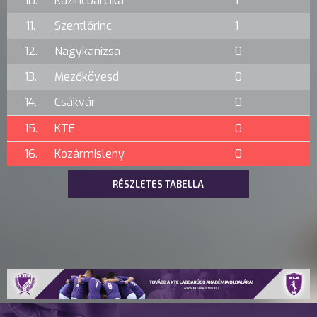
10.
Kazincbarcika
1
11.
Szentlőrinc
1
12.
Nagykanizsa
0
13.
Mezőkövesd
0
14.
Csákvár
0
15.
KTE
0
16.
Kozármisleny
0
RÉSZLETES TABELLA