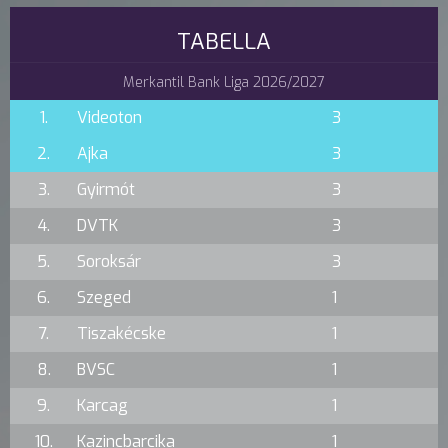
TABELLA
Merkantil Bank Liga 2026/2027
1.
Videoton
3
2.
Ajka
3
3.
Gyirmót
3
4.
DVTK
3
5.
Soroksár
3
6.
Szeged
1
7.
Tiszakécske
1
8.
BVSC
1
9.
Karcag
1
10.
Kazincbarcika
1