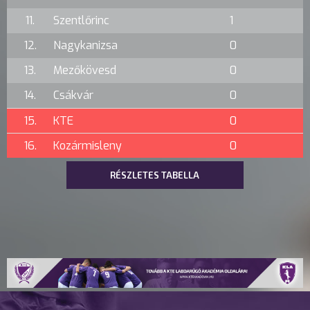
11.
Szentlőrinc
1
12.
Nagykanizsa
0
13.
Mezőkövesd
0
14.
Csákvár
0
15.
KTE
0
16.
Kozármisleny
0
RÉSZLETES TABELLA