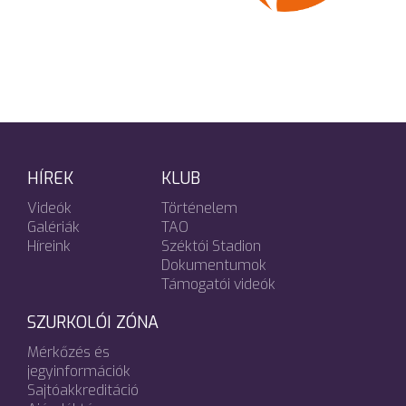
HÍREK
KLUB
Videók
Történelem
Galériák
TAO
Híreink
Széktói Stadion
Dokumentumok
Támogatói videók
SZURKOLÓI ZÓNA
Mérkőzés és
jegyinformációk
Sajtóakkreditáció