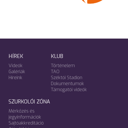
HÍREK
KLUB
Videók
Történelem
Galériák
TAO
Híreink
Széktói Stadion
Dokumentumok
Támogatói videók
SZURKOLÓI ZÓNA
Mérkőzés és
jegyinformációk
Sajtóakkreditáció