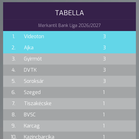
TABELLA
Merkantil Bank Liga 2026/2027
1.
Videoton
3
2.
Ajka
3
3.
Gyirmót
3
4.
DVTK
3
5.
Soroksár
3
6.
Szeged
1
7.
Tiszakécske
1
8.
BVSC
1
9.
Karcag
1
10.
Kazincbarcika
1