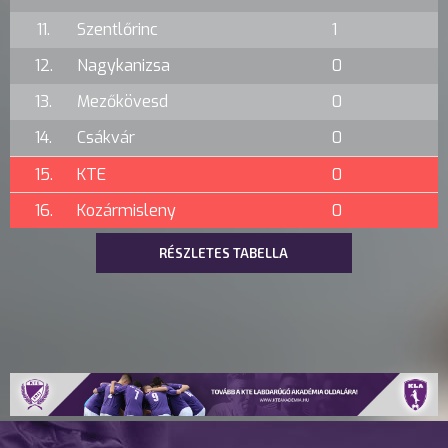
11.
Szentlőrinc
1
12.
Nagykanizsa
0
13.
Mezőkövesd
0
14.
Csákvár
0
15.
KTE
0
16.
Kozármisleny
0
RÉSZLETES TABELLA