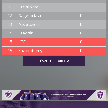
11.
Szentlőrinc
1
12.
Nagykanizsa
0
13.
Mezőkövesd
0
14.
Csákvár
0
15.
KTE
0
16.
Kozármisleny
0
RÉSZLETES TABELLA