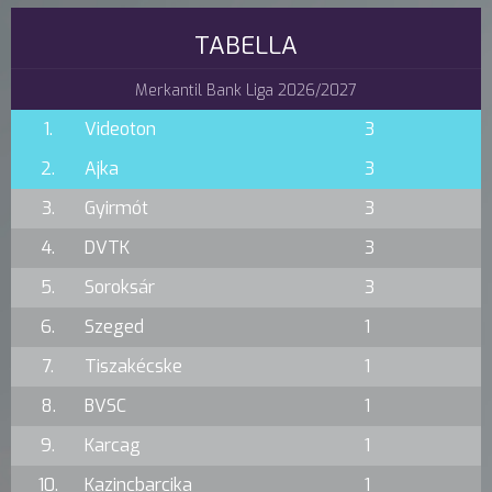
TABELLA
Merkantil Bank Liga 2026/2027
1.
Videoton
3
2.
Ajka
3
3.
Gyirmót
3
4.
DVTK
3
5.
Soroksár
3
6.
Szeged
1
7.
Tiszakécske
1
8.
BVSC
1
9.
Karcag
1
10.
Kazincbarcika
1