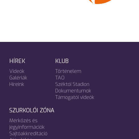
HÍREK
KLUB
Videók
Történelem
Galériák
TAO
Híreink
Széktói Stadion
Dokumentumok
Támogatói videók
SZURKOLÓI ZÓNA
Mérkőzés és
jegyinformációk
Sajtóakkreditáció