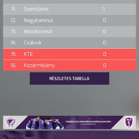
11.
Szentlőrinc
1
12.
Nagykanizsa
0
13.
Mezőkövesd
0
14.
Csákvár
0
15.
KTE
0
16.
Kozármisleny
0
RÉSZLETES TABELLA