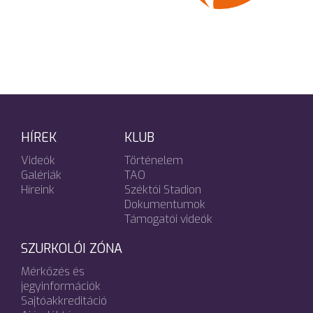
HÍREK
KLUB
Videók
Történelem
Galériák
TAO
Híreink
Széktói Stadion
Dokumentumok
Támogatói videók
SZURKOLÓI ZÓNA
Mérkőzés és
jegyinformációk
Sajtóakkreditáció