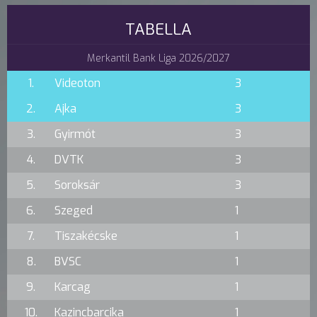
TABELLA
Merkantil Bank Liga 2026/2027
1.
Videoton
3
2.
Ajka
3
3.
Gyirmót
3
4.
DVTK
3
5.
Soroksár
3
6.
Szeged
1
7.
Tiszakécske
1
8.
BVSC
1
9.
Karcag
1
10.
Kazincbarcika
1