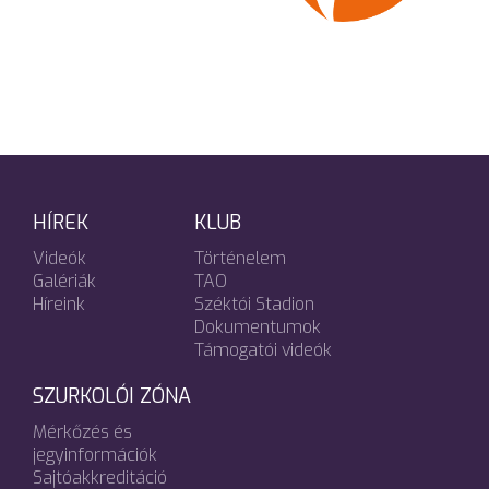
HÍREK
KLUB
Videók
Történelem
Galériák
TAO
Híreink
Széktói Stadion
Dokumentumok
Támogatói videók
SZURKOLÓI ZÓNA
Mérkőzés és
jegyinformációk
Sajtóakkreditáció