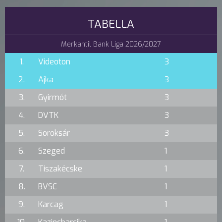
TABELLA
Merkantil Bank Liga 2026/2027
1.
Videoton
3
2.
Ajka
3
3.
Gyirmót
3
4.
DVTK
3
5.
Soroksár
3
6.
Szeged
1
7.
Tiszakécske
1
8.
BVSC
1
9.
Karcag
1