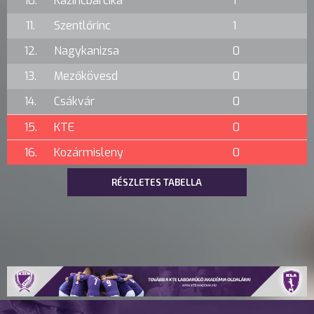
10.
Kazincbarcika
1
11.
Szentlőrinc
1
12.
Nagykanizsa
0
13.
Mezőkövesd
0
14.
Csákvár
0
15.
KTE
0
16.
Kozármisleny
0
RÉSZLETES TABELLA