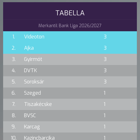
TABELLA
Merkantil Bank Liga 2026/2027
1.
Videoton
3
2.
Ajka
3
3.
Gyirmót
3
4.
DVTK
3
5.
Soroksár
3
6.
Szeged
1
7.
Tiszakécske
1
8.
BVSC
1
9.
Karcag
1
10.
Kazincbarcika
1