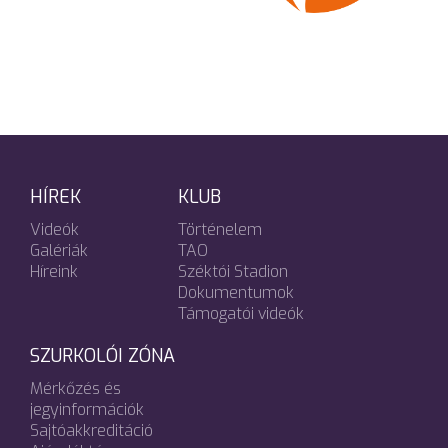
HÍREK
KLUB
Videók
Történelem
Galériák
TAO
Híreink
Széktói Stadion
Dokumentumok
Támogatói videók
SZURKOLÓI ZÓNA
Mérkőzés és
jegyinformációk
Sajtóakkreditáció