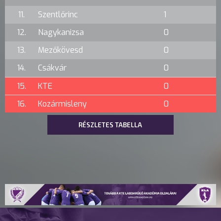
11.
Szentlőrinc
1
12.
Nagykanizsa
0
13.
Mezőkövesd
0
14.
Csákvár
0
15.
KTE
0
16.
Kozármisleny
0
RÉSZLETES TABELLA