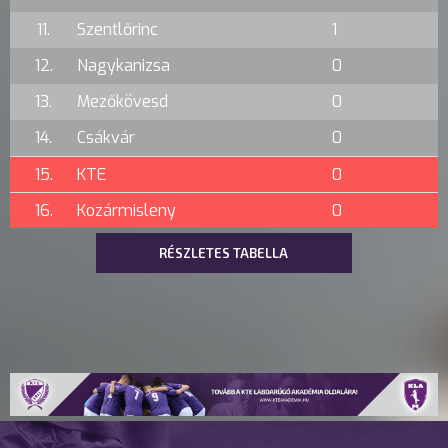
11.
Szentlőrinc
1
12.
Nagykanizsa
0
13.
Mezőkövesd
0
14.
Csákvár
0
15.
KTE
0
16.
Kozármisleny
0
RÉSZLETES TABELLA