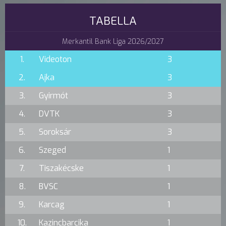
TABELLA
Merkantil Bank Liga 2026/2027
1.
Videoton
3
2.
Ajka
3
3.
Gyirmót
3
4.
DVTK
3
5.
Soroksár
3
6.
Szeged
1
7.
Tiszakécske
1
8.
BVSC
1
9.
Karcag
1
10.
Kazincbarcika
1