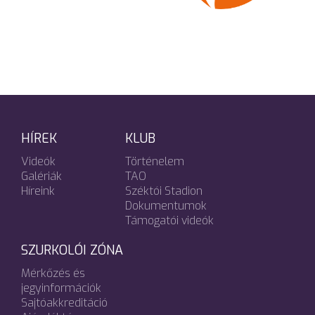
HÍREK
KLUB
Videók
Történelem
Galériák
TAO
Híreink
Széktói Stadion
Dokumentumok
Támogatói videók
SZURKOLÓI ZÓNA
Mérkőzés és
jegyinformációk
Sajtóakkreditáció