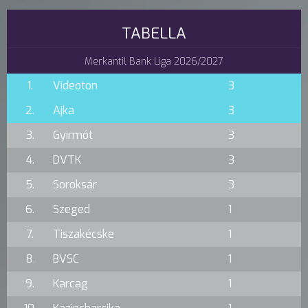
TABELLA
Merkantil Bank Liga 2026/2027
1.
Videoton
3
2.
Ajka
3
3.
Gyirmót
3
4.
DVTK
3
5.
Soroksár
3
6.
Szeged
1
7.
Tiszakécske
1
8.
BVSC
1
9.
Karcag
1