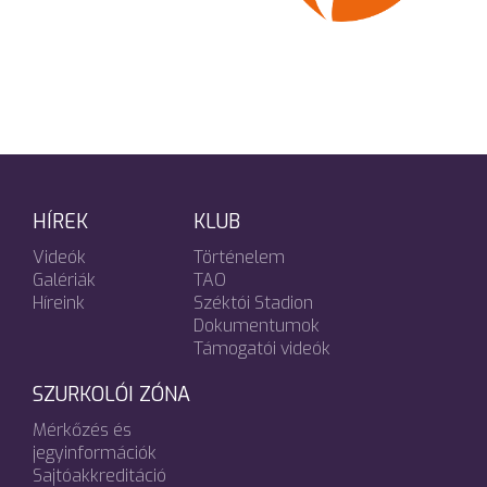
HÍREK
KLUB
Videók
Történelem
Galériák
TAO
Híreink
Széktói Stadion
Dokumentumok
Támogatói videók
SZURKOLÓI ZÓNA
Mérkőzés és
jegyinformációk
Sajtóakkreditáció