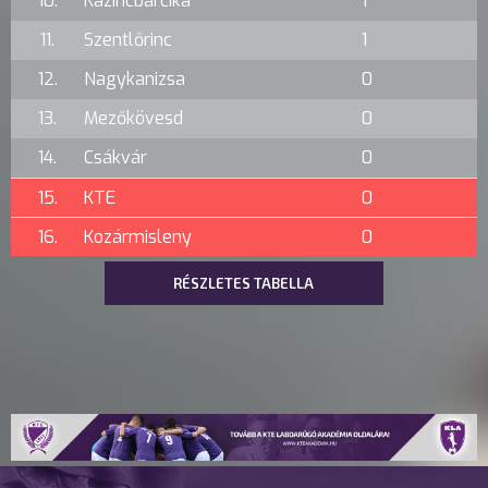
10.
Kazincbarcika
1
11.
Szentlőrinc
1
12.
Nagykanizsa
0
13.
Mezőkövesd
0
14.
Csákvár
0
15.
KTE
0
16.
Kozármisleny
0
RÉSZLETES TABELLA