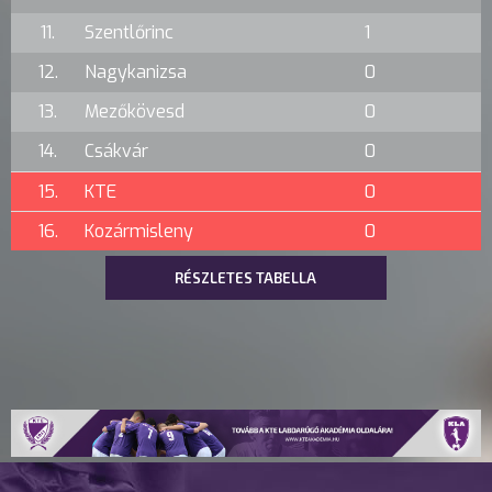
11.
Szentlőrinc
1
12.
Nagykanizsa
0
13.
Mezőkövesd
0
14.
Csákvár
0
15.
KTE
0
16.
Kozármisleny
0
RÉSZLETES TABELLA