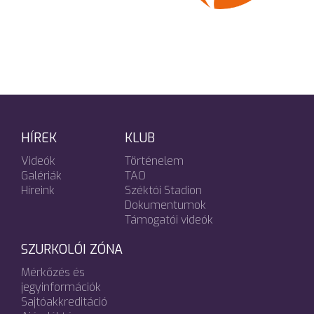
HÍREK
KLUB
Videók
Történelem
Galériák
TAO
Híreink
Széktói Stadion
Dokumentumok
Támogatói videók
SZURKOLÓI ZÓNA
Mérkőzés és
jegyinformációk
Sajtóakkreditáció