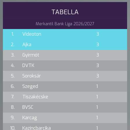
TABELLA
Merkantil Bank Liga 2026/2027
1.
Videoton
3
2.
Ajka
3
3.
Gyirmót
3
4.
DVTK
3
5.
Soroksár
3
6.
Szeged
1
7.
Tiszakécske
1
8.
BVSC
1
9.
Karcag
1
10.
Kazincbarcika
1