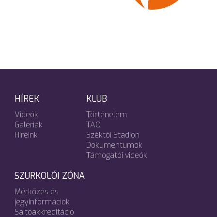
HÍREK
KLUB
Videók
Történelem
Galériák
TAO
Híreink
Széktói Stadion
Dokumentumok
Támogatói videók
SZURKOLÓI ZÓNA
Mérkőzés és
jegyinformációk
Sajtóakkreditáció