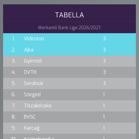
TABELLA
Merkantil Bank Liga 2026/2027
1.
Videoton
3
2.
Ajka
3
3.
Gyirmót
3
4.
DVTK
3
5.
Soroksár
3
6.
Szeged
1
7.
Tiszakécske
1
8.
BVSC
1
9.
Karcag
1