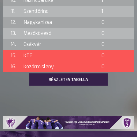
10.
Kazincbarcika
1
11.
Szentlőrinc
1
12.
Nagykanizsa
0
13.
Mezőkövesd
0
14.
Csákvár
0
15.
KTE
0
16.
Kozármisleny
0
RÉSZLETES TABELLA