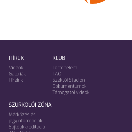
HÍREK
KLUB
Videók
Történelem
Galériák
TAO
Híreink
Széktói Stadion
Dokumentumok
Támogatói videók
SZURKOLÓI ZÓNA
Mérkőzés és
jegyinformációk
Sajtóakkreditáció