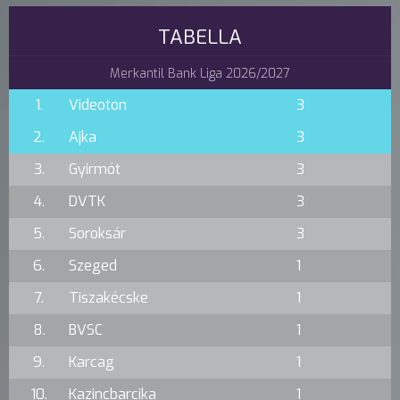
TABELLA
Merkantil Bank Liga 2026/2027
1.
Videoton
3
2.
Ajka
3
3.
Gyirmót
3
4.
DVTK
3
5.
Soroksár
3
6.
Szeged
1
7.
Tiszakécske
1
8.
BVSC
1
9.
Karcag
1
10.
Kazincbarcika
1