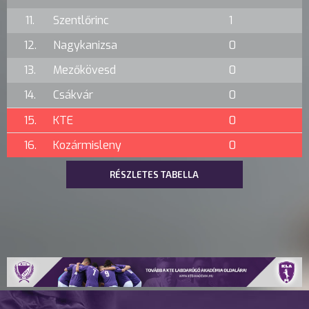
11.
Szentlőrinc
1
12.
Nagykanizsa
0
13.
Mezőkövesd
0
14.
Csákvár
0
15.
KTE
0
16.
Kozármisleny
0
RÉSZLETES TABELLA