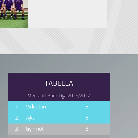
TABELLA
Merkantil Bank Liga 2026/2027
1.
Videoton
3
2.
Ajka
3
3.
Gyirmót
3