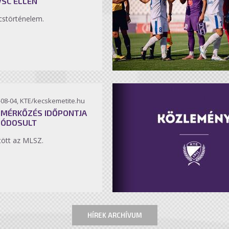
VSC ELLEN
störténelem.
-08-04, KTE/kecskemetite.hu
 MÉRKŐZÉS IDŐPONTJA
MÓDOSULT
ött az MLSZ.
HÍREK ARCHÍVUM