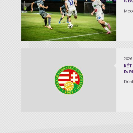
A B
Mecc
2026
KÉT
IS 
Dönt