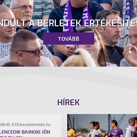
NDULT A BÉRLETEK ÉRTÉKESÍTÉ
TOVÁBB
HÍREK
-08-05, KTE/kecskemetite.hu
ILENCEDIK BAJNOKI JÖN