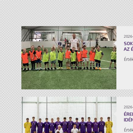
2026-
SOK
AZ 
Érté
2026-
ÉRE
IDÉ
Érté