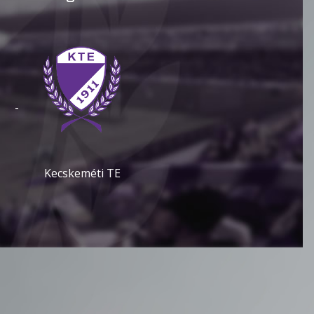
-
Kecskeméti TE