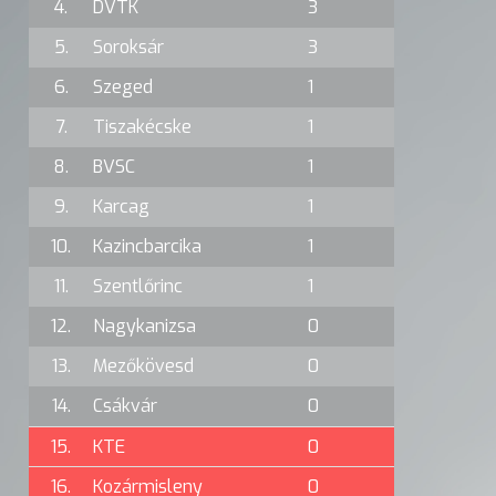
4.
DVTK
3
5.
Soroksár
3
6.
Szeged
1
7.
Tiszakécske
1
8.
BVSC
1
9.
Karcag
1
10.
Kazincbarcika
1
11.
Szentlőrinc
1
12.
Nagykanizsa
0
13.
Mezőkövesd
0
14.
Csákvár
0
15.
KTE
0
16.
Kozármisleny
0