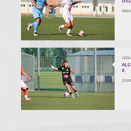
ŐSZ
Men
2026
ALG
II.
Dönt