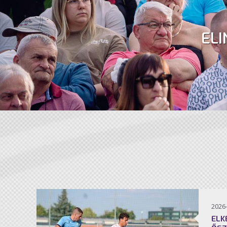
ELI
2026
ELK