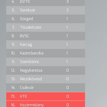
4.
DVTK
3
5.
Soroksár
3
6.
Szeged
1
7.
Tiszakécske
1
8.
BVSC
1
9.
Karcag
1
10.
Kazincbarcika
1
11.
Szentlőrinc
1
12.
Nagykanizsa
0
13.
Mezőkövesd
0
14.
Csákvár
0
15.
KTE
0
16.
Kozármisleny
0