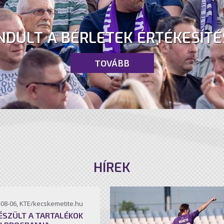
NDULT A BÉRLETEK ÉRTÉKESÍTÉ
TOVÁBB
HÍREK
-08-06, KTE/kecskemetite.hu
ÉSZÜLT A TARTALÉKOK