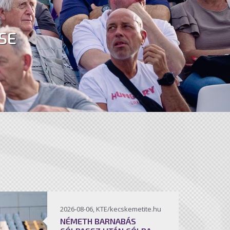
SE
2026-08-06, KTE/kecskemetite.hu
NÉMETH BARNABÁS