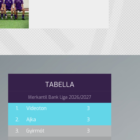
TABELLA
Merkantil Bank Liga 2026/2027
1.
Videoton
3
2.
Ajka
3
3.
Gyirmót
3