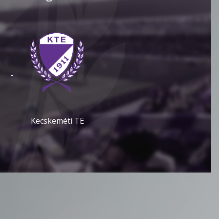
-
Kecskeméti TE