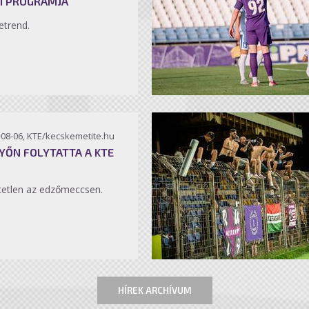
I PROGRAMJA
etrend.
-08-06, KTE/kecskemetite.hu
YŐN FOLYTATTA A KTE
etlen az edzőmeccsen.
HÍREK ARCHÍVUM