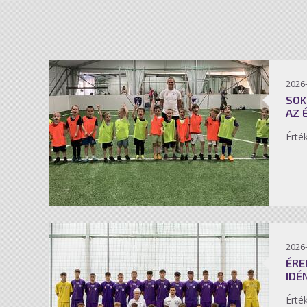
2026-
SOK
AZ 
Érté
2026-
ÉRE
IDÉ
Érté