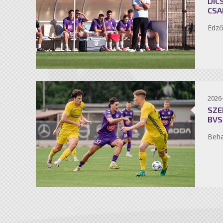
DIC
CSA
Edző
2026
SZE
BVS
Beh