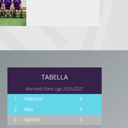
TABELLA
Merkantil Bank Liga 2026/2027
1.
Videoton
3
2.
Ajka
3
3.
Gyirmót
3