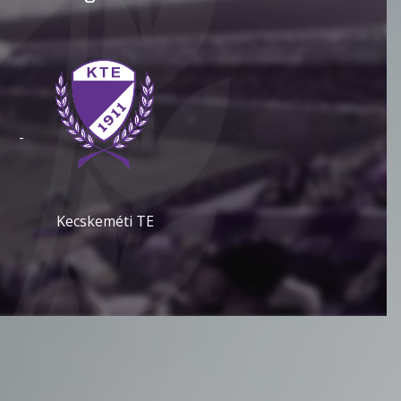
-
Kecskeméti TE