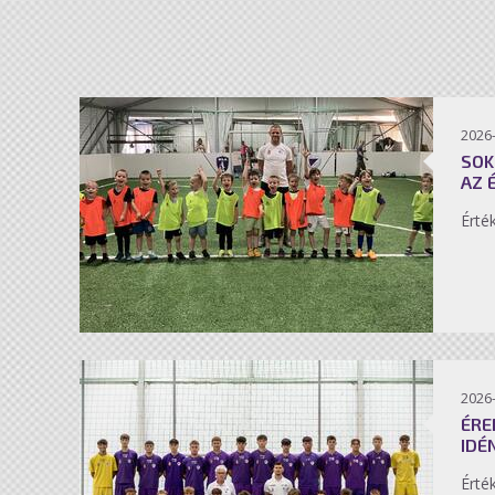
2026-
SOK
AZ 
Érté
2026-
ÉRE
IDÉ
Érté