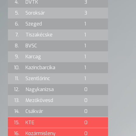
4.
DVTK
3
5.
Soroksár
3
6.
Szeged
1
7.
Tiszakécske
1
8.
BVSC
1
9.
Karcag
1
10.
Kazincbarcika
1
11.
Szentlőrinc
1
12.
Nagykanizsa
0
13.
Mezőkövesd
0
14.
Csákvár
0
15.
KTE
0
16.
Kozármisleny
0