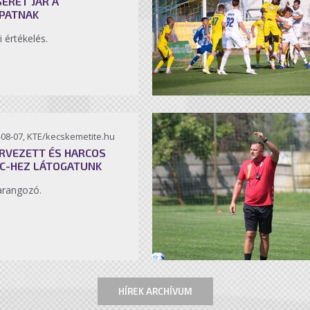
SÉRET JÁR A
PATNAK
i értékelés.
-08-07, KTE/kecskemetite.hu
RVEZETT ÉS HARCOS
C-HEZ LÁTOGATUNK
arangozó.
HÍREK ARCHÍVUM