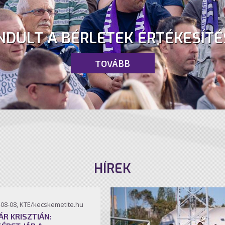
NDULT A BÉRLETEK ÉRTÉKESÍTÉ
TOVÁBB
HÍREK
-08-08, KTE/kecskemetite.hu
ÁR KRISZTIÁN: