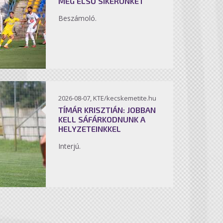
MEG ELSŐ SIKERÜNKET
Beszámoló.
2026-08-07, KTE/kecskemetite.hu
TÍMÁR KRISZTIÁN: JOBBAN
KELL SÁFÁRKODNUNK A
HELYZETEINKKEL
Interjú.