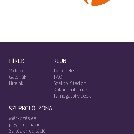
HÍREK
KLUB
Videók
Történelem
Galériák
TAO
Híreink
Széktói Stadion
Dokumentumok
Támogatói videók
SZURKOLÓI ZÓNA
Mérkőzés és
jegyinformációk
Sajtóakkreditáció