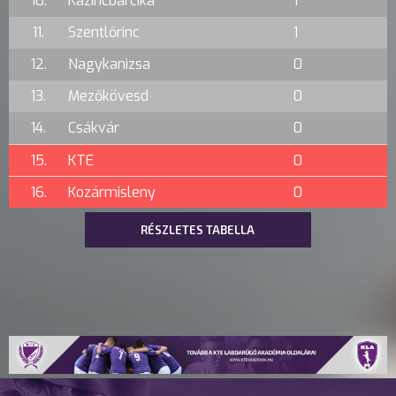
10.
Kazincbarcika
1
11.
Szentlőrinc
1
12.
Nagykanizsa
0
13.
Mezőkövesd
0
14.
Csákvár
0
15.
KTE
0
16.
Kozármisleny
0
RÉSZLETES TABELLA