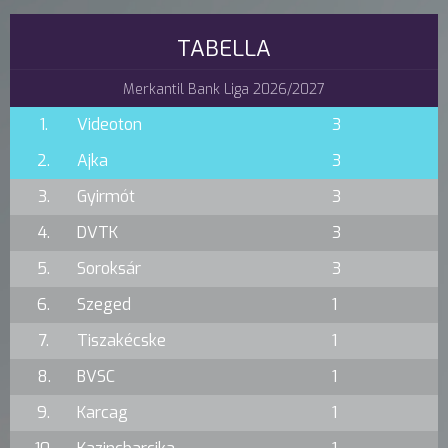
TABELLA
Merkantil Bank Liga 2026/2027
1.
Videoton
3
2.
Ajka
3
3.
Gyirmót
3
4.
DVTK
3
5.
Soroksár
3
6.
Szeged
1
7.
Tiszakécske
1
8.
BVSC
1
9.
Karcag
1