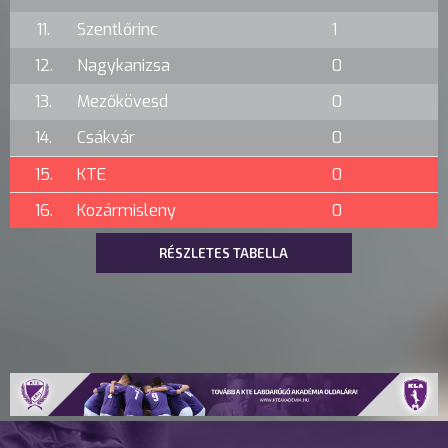
11.
Szentlőrinc
1
12.
Nagykanizsa
0
13.
Mezőkövesd
0
14.
Csákvár
0
15.
KTE
0
16.
Kozármisleny
0
RÉSZLETES TABELLA