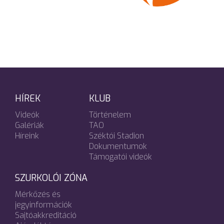
HÍREK
KLUB
Videók
Történelem
Galériák
TAO
Híreink
Széktói Stadion
Dokumentumok
Támogatói videók
SZURKOLÓI ZÓNA
Mérkőzés és
jegyinformációk
Sajtóakkreditáció