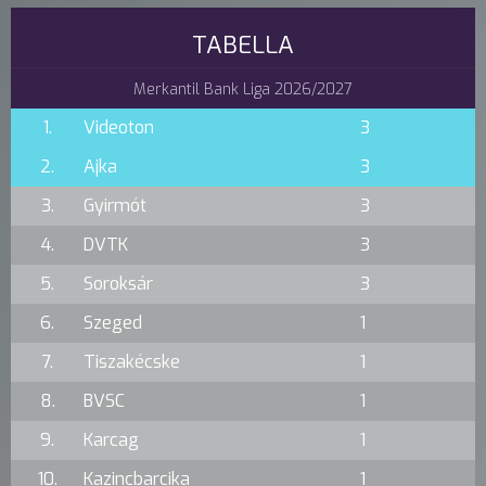
TABELLA
Merkantil Bank Liga 2026/2027
1.
Videoton
3
2.
Ajka
3
3.
Gyirmót
3
4.
DVTK
3
5.
Soroksár
3
6.
Szeged
1
7.
Tiszakécske
1
8.
BVSC
1
9.
Karcag
1
10.
Kazincbarcika
1