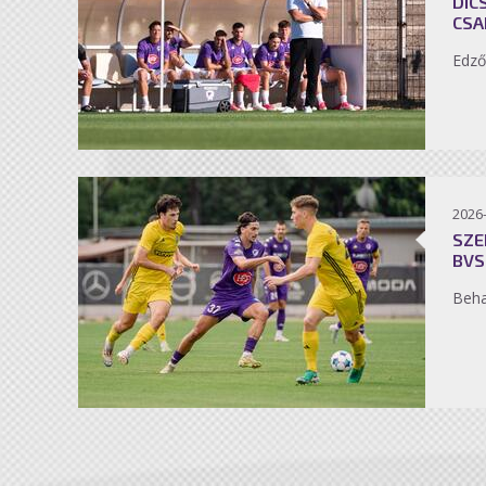
DIC
CSA
Edző
2026
SZE
BVS
Beh