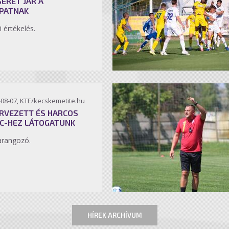
SÉRET JÁR A
PATNAK
i értékelés.
-08-07, KTE/kecskemetite.hu
RVEZETT ÉS HARCOS
C-HEZ LÁTOGATUNK
arangozó.
HÍREK ARCHÍVUM