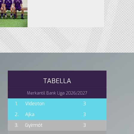
TABELLA
Merkantil Bank Liga 2026/2027
1.
Videoton
3
2.
Ajka
3
3.
Gyirmót
3