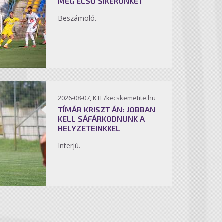
MEG ELSŐ SIKERÜNKET
Beszámoló.
2026-08-07, KTE/kecskemetite.hu
TÍMÁR KRISZTIÁN: JOBBAN
KELL SÁFÁRKODNUNK A
HELYZETEINKKEL
Interjú.