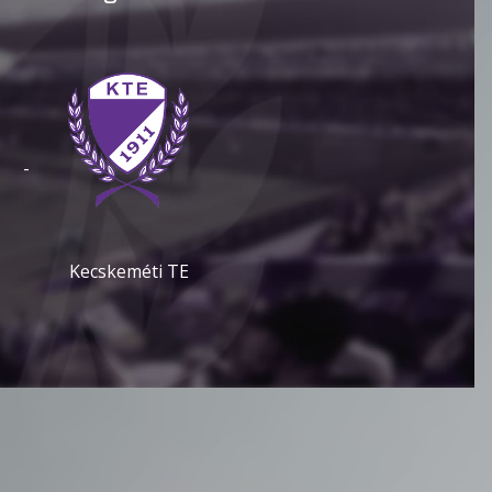
-
Kecskeméti TE