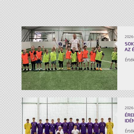
2026-
SOK
AZ 
Érté
2026-
ÉRE
IDÉ
Érté