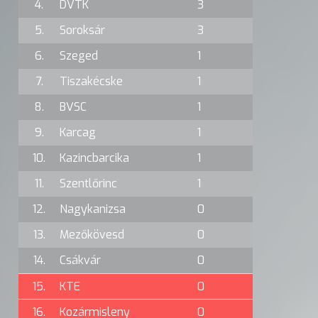
4.
DVTK
3
5.
Soroksár
3
6.
Szeged
1
7.
Tiszakécske
1
8.
BVSC
1
9.
Karcag
1
10.
Kazincbarcika
1
11.
Szentlőrinc
1
12.
Nagykanizsa
0
13.
Mezőkövesd
0
14.
Csákvár
0
15.
KTE
0
16.
Kozármisleny
0