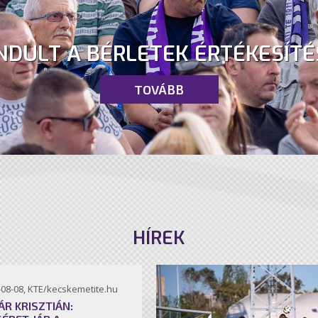
NDULT A BÉRLETEK ÉRTÉKESÍTÉ
TOVÁBB
HÍREK
-08-08, KTE/kecskemetite.hu
ÁR KRISZTIÁN: