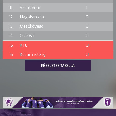
11.
Szentlőrinc
1
12.
Nagykanizsa
0
13.
Mezőkövesd
0
14.
Csákvár
0
15.
KTE
0
16.
Kozármisleny
0
RÉSZLETES TABELLA