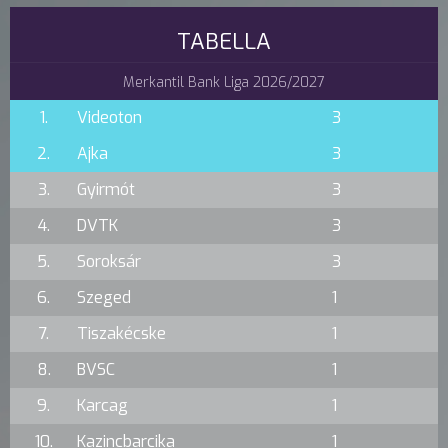
TABELLA
Merkantil Bank Liga 2026/2027
1.
Videoton
3
2.
Ajka
3
3.
Gyirmót
3
4.
DVTK
3
5.
Soroksár
3
6.
Szeged
1
7.
Tiszakécske
1
8.
BVSC
1
9.
Karcag
1
10.
Kazincbarcika
1