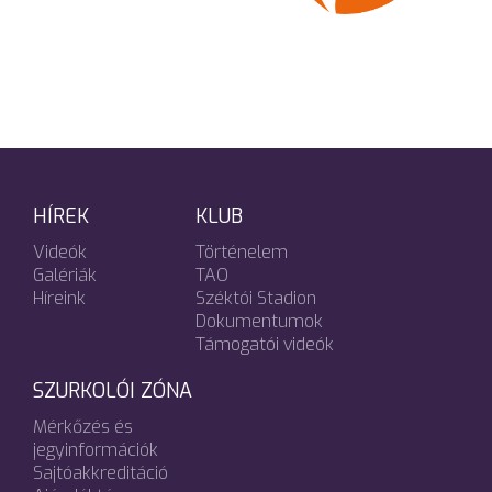
HÍREK
KLUB
Videók
Történelem
Galériák
TAO
Híreink
Széktói Stadion
Dokumentumok
Támogatói videók
SZURKOLÓI ZÓNA
Mérkőzés és
jegyinformációk
Sajtóakkreditáció