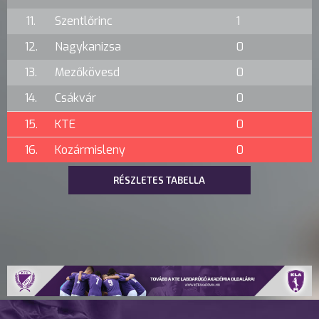
11.
Szentlőrinc
1
12.
Nagykanizsa
0
13.
Mezőkövesd
0
14.
Csákvár
0
15.
KTE
0
16.
Kozármisleny
0
RÉSZLETES TABELLA