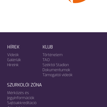
HÍREK
KLUB
Videók
Történelem
Galériák
TAO
Híreink
Széktói Stadion
Dokumentumok
Támogatói videók
SZURKOLÓI ZÓNA
Mérkőzés és
jegyinformációk
Sajtóakkreditáció