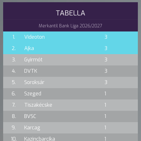
TABELLA
Merkantil Bank Liga 2026/2027
1.
Videoton
3
2.
Ajka
3
3.
Gyirmót
3
4.
DVTK
3
5.
Soroksár
3
6.
Szeged
1
7.
Tiszakécske
1
8.
BVSC
1
9.
Karcag
1
10.
Kazincbarcika
1