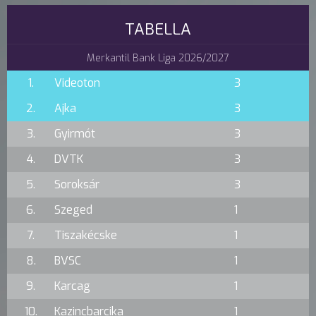
TABELLA
Merkantil Bank Liga 2026/2027
1.
Videoton
3
2.
Ajka
3
3.
Gyirmót
3
4.
DVTK
3
5.
Soroksár
3
6.
Szeged
1
7.
Tiszakécske
1
8.
BVSC
1
9.
Karcag
1
10.
Kazincbarcika
1