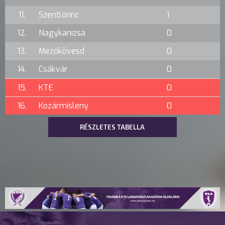
11.
Szentlőrinc
1
12.
Nagykanizsa
0
13.
Mezőkövesd
0
14.
Csákvár
0
15.
KTE
0
16.
Kozármisleny
0
RÉSZLETES TABELLA