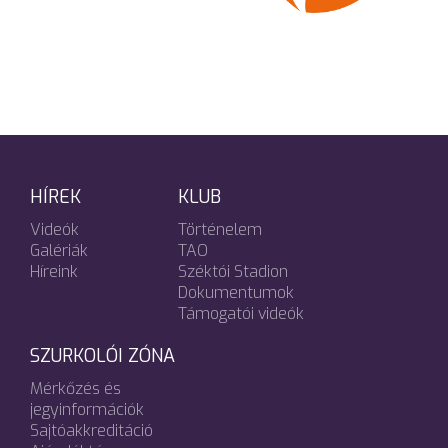
HÍREK
KLUB
Videók
Történelem
Galériák
TAO
Híreink
Széktói Stadion
Dokumentumok
Támogatói videók
SZURKOLÓI ZÓNA
Mérkőzés és
jegyinformációk
Sajtóakkreditáció