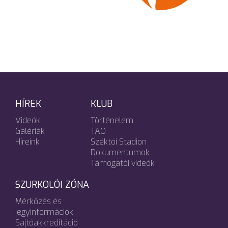
HÍREK
KLUB
Videók
Történelem
Galériák
TAO
Híreink
Széktói Stadion
Dokumentumok
Támogatói videók
SZURKOLÓI ZÓNA
Mérkőzés és
jegyinformációk
Sajtóakkreditáció