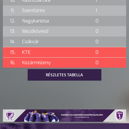
10.
Kazincbarcika
1
11.
Szentlőrinc
1
12.
Nagykanizsa
0
13.
Mezőkövesd
0
14.
Csákvár
0
15.
KTE
0
16.
Kozármisleny
0
RÉSZLETES TABELLA