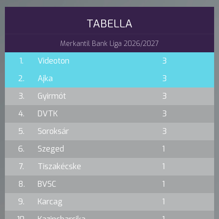
TABELLA
Merkantil Bank Liga 2026/2027
1.
Videoton
3
2.
Ajka
3
3.
Gyirmót
3
4.
DVTK
3
5.
Soroksár
3
6.
Szeged
1
7.
Tiszakécske
1
8.
BVSC
1
9.
Karcag
1