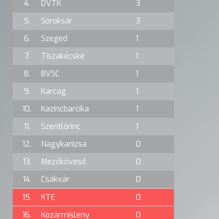
4.
DVTK
3
5.
Soroksár
3
6.
Szeged
1
7.
Tiszakécske
1
8.
BVSC
1
9.
Karcag
1
10.
Kazincbarcika
1
11.
Szentlőrinc
1
12.
Nagykanizsa
0
13.
Mezőkövesd
0
14.
Csákvár
0
15.
KTE
0
16.
Kozármisleny
0