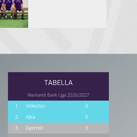
TABELLA
Merkantil Bank Liga 2026/2027
1.
Videoton
3
2.
Ajka
3
3.
Gyirmót
3