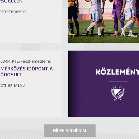
VSC ELLEN
störténelem.
-08-04, KTE/kecskemetite.hu
 MÉRKŐZÉS IDŐPONTJA
MÓDOSULT
ött az MLSZ.
HÍREK ARCHÍVUM