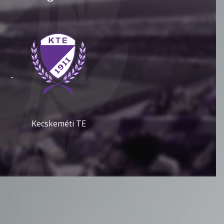
-
Kecskeméti TE