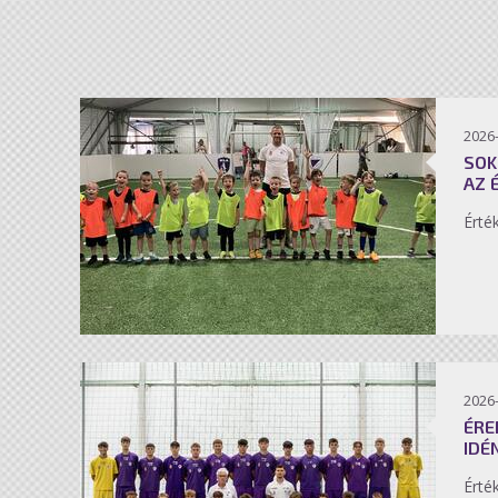
2026-
SOK
AZ 
Érté
2026-
ÉRE
IDÉ
Érté