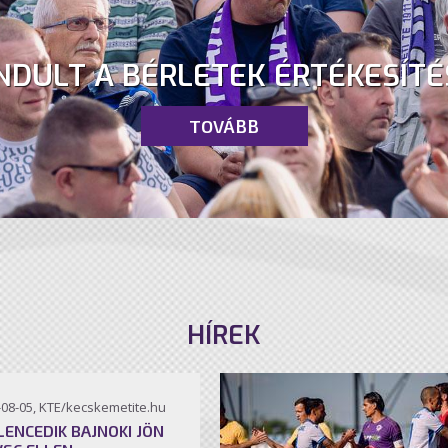
NDULT A BÉRLETEK ÉRTÉKESÍTÉ
TOVÁBB
HÍREK
-08-05, KTE/kecskemetite.hu
ILENCEDIK BAJNOKI JÖN