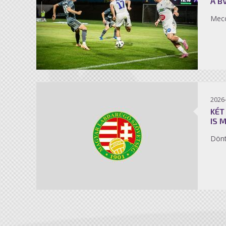
A B
Mecc
2026
KÉT
IS 
Dönt