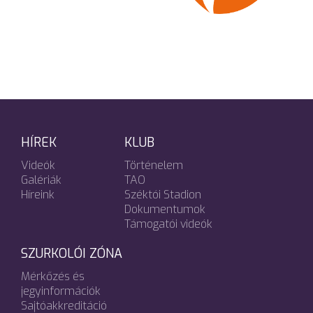
HÍREK
KLUB
Videók
Történelem
Galériák
TAO
Híreink
Széktói Stadion
Dokumentumok
Támogatói videók
SZURKOLÓI ZÓNA
Mérkőzés és
jegyinformációk
Sajtóakkreditáció