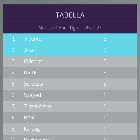
TABELLA
Merkantil Bank Liga 2026/2027
1.
Videoton
3
2.
Ajka
3
3.
Gyirmót
3
4.
DVTK
3
5.
Soroksár
3
6.
Szeged
1
7.
Tiszakécske
1
8.
BVSC
1
9.
Karcag
1