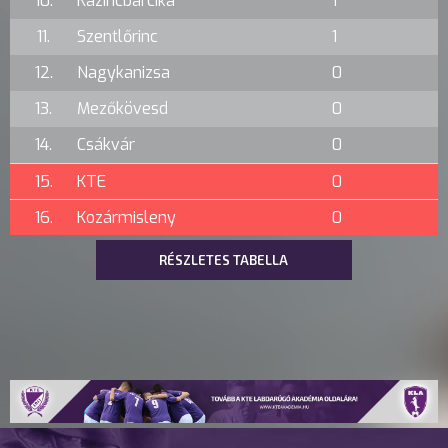
10.
Kazincbarcika
1
11.
Szentlőrinc
1
12.
Nagykanizsa
0
13.
Mezőkövesd
0
14.
Csákvár
0
15.
KTE
0
16.
Kozármisleny
0
RÉSZLETES TABELLA