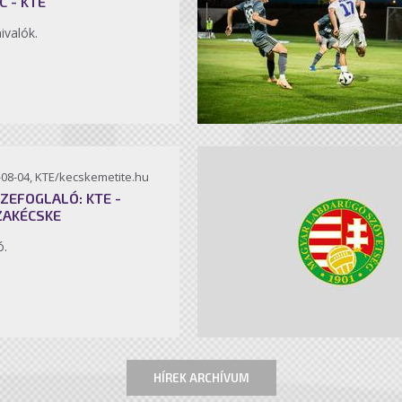
C - KTE
ivalók.
-08-04, KTE/kecskemetite.hu
ZEFOGLALÓ: KTE -
ZAKÉCSKE
ó.
HÍREK ARCHÍVUM