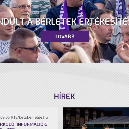
NDULT A BÉRLETEK ÉRTÉKESÍTÉ
TOVÁBB
HÍREK
-08-06, KTE/kecskemetite.hu
RKOLÓI INFORMÁCIÓK: