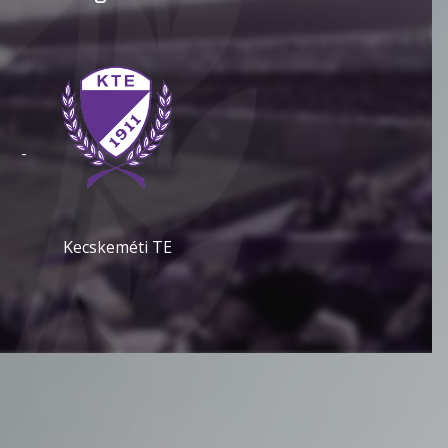
-
Kecskeméti TE