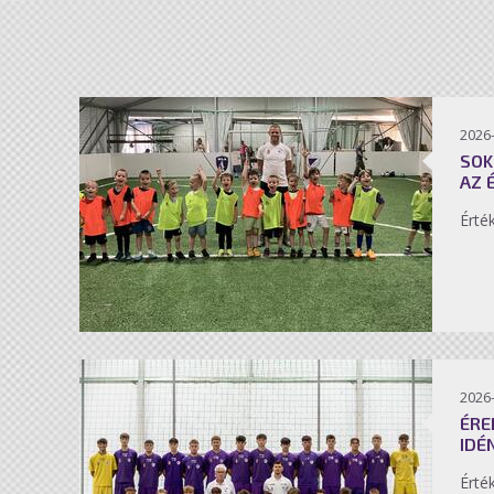
2026-
SOK
AZ 
Érté
2026-
ÉRE
IDÉ
Érté