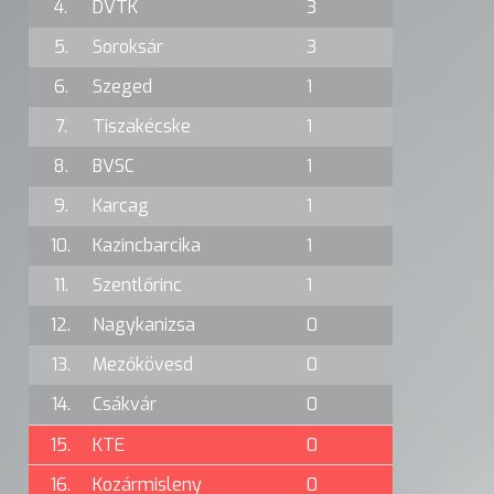
4.
DVTK
3
5.
Soroksár
3
6.
Szeged
1
7.
Tiszakécske
1
8.
BVSC
1
9.
Karcag
1
10.
Kazincbarcika
1
11.
Szentlőrinc
1
12.
Nagykanizsa
0
13.
Mezőkövesd
0
14.
Csákvár
0
15.
KTE
0
16.
Kozármisleny
0