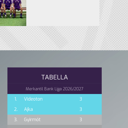
TABELLA
Merkantil Bank Liga 2026/2027
1.
Videoton
3
2.
Ajka
3
3.
Gyirmót
3