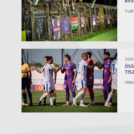
BVS
Tudn
2026
ÖSS
TIS
Vide