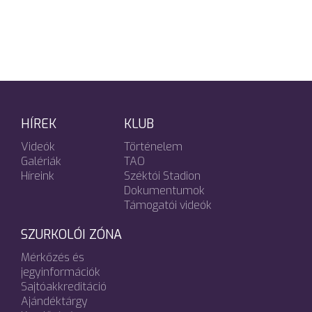
HÍREK
KLUB
Videók
Történelem
Galériák
TAO
Híreink
Széktói Stadion
Dokumentumok
Támogatói videók
SZURKOLÓI ZÓNA
Mérkőzés és
jegyinformációk
Sajtóakkreditáció
Ajándéktárgy