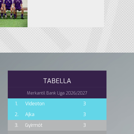
TABELLA
Merkantil Bank Liga 2026/2027
1.
Videoton
3
2.
Ajka
3
3.
Gyirmót
3