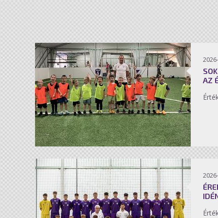
2026-
SOK
AZ 
Érté
2026-
ÉRE
IDÉ
Érté