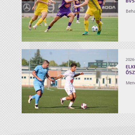
BVS
Beh
2026
ELK
ŐSZ
Men