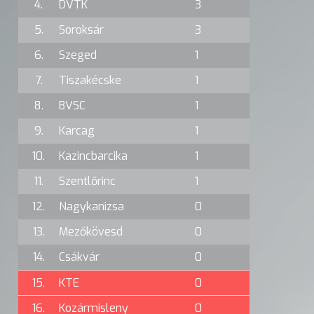
4.
DVTK
3
5.
Soroksár
3
6.
Szeged
1
7.
Tiszakécske
1
8.
BVSC
1
9.
Karcag
1
10.
Kazincbarcika
1
11.
Szentlőrinc
1
12.
Nagykanizsa
0
13.
Mezőkövesd
0
14.
Csákvár
0
15.
KTE
0
16.
Kozármisleny
0