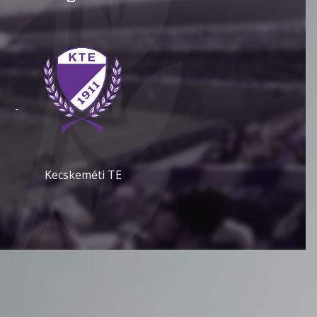
-
Kecskeméti TE