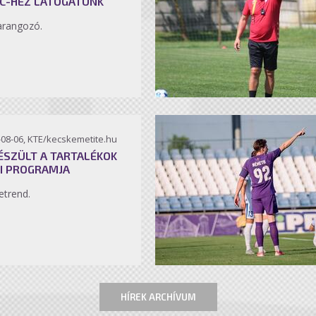
C-HEZ LÁTOGATUNK
arangozó.
-08-06, KTE/kecskemetite.hu
ÉSZÜLT A TARTALÉKOK
I PROGRAMJA
etrend.
HÍREK ARCHÍVUM