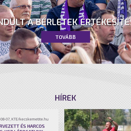
NDULT A BÉRLETEK ÉRTÉKESÍTÉ
TOVÁBB
HÍREK
-08-07, KTE/kecskemetite.hu
RVEZETT ÉS HARCOS