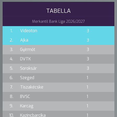
TABELLA
Merkantil Bank Liga 2026/2027
1.
Videoton
3
2.
Ajka
3
3.
Gyirmót
3
4.
DVTK
3
5.
Soroksár
3
6.
Szeged
1
7.
Tiszakécske
1
8.
BVSC
1
9.
Karcag
1
10.
Kazincbarcika
1