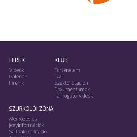
HÍREK
KLUB
Videók
Történelem
Galériák
TAO
Híreink
Széktói Stadion
Dokumentumok
Támogatói videók
SZURKOLÓI ZÓNA
Mérkőzés és
jegyinformációk
Sajtóakkreditáció