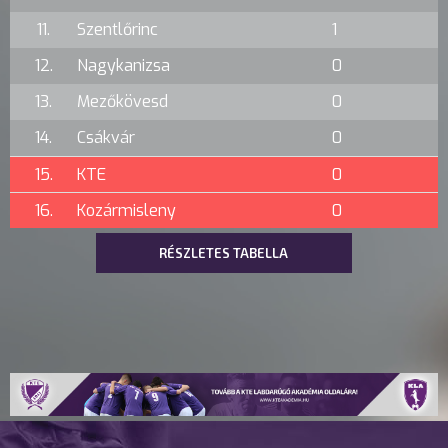
11.
Szentlőrinc
1
12.
Nagykanizsa
0
13.
Mezőkövesd
0
14.
Csákvár
0
15.
KTE
0
16.
Kozármisleny
0
RÉSZLETES TABELLA