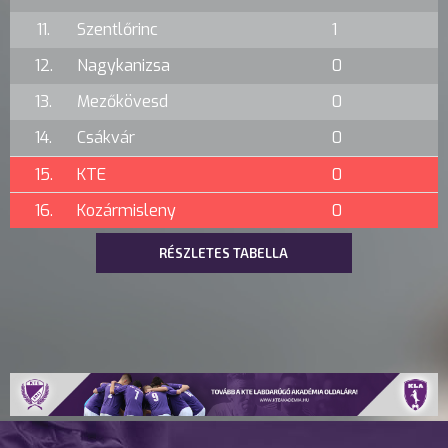
11.
Szentlőrinc
1
12.
Nagykanizsa
0
13.
Mezőkövesd
0
14.
Csákvár
0
15.
KTE
0
16.
Kozármisleny
0
RÉSZLETES TABELLA