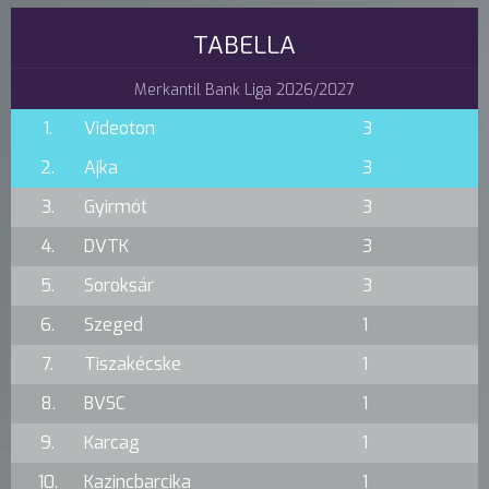
TABELLA
Merkantil Bank Liga 2026/2027
1.
Videoton
3
2.
Ajka
3
3.
Gyirmót
3
4.
DVTK
3
5.
Soroksár
3
6.
Szeged
1
7.
Tiszakécske
1
8.
BVSC
1
9.
Karcag
1
10.
Kazincbarcika
1