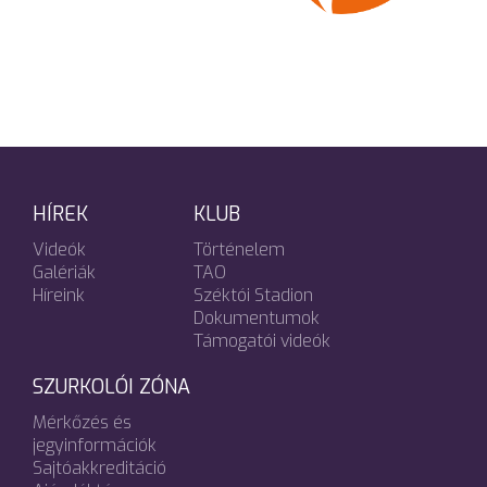
HÍREK
KLUB
Videók
Történelem
Galériák
TAO
Híreink
Széktói Stadion
Dokumentumok
Támogatói videók
SZURKOLÓI ZÓNA
Mérkőzés és
jegyinformációk
Sajtóakkreditáció