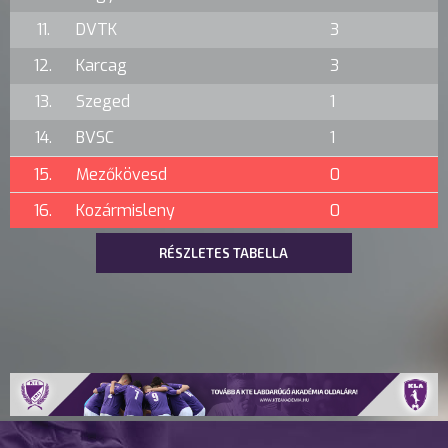
11.
DVTK
3
12.
Karcag
3
13.
Szeged
1
14.
BVSC
1
15.
Mezőkövesd
0
16.
Kozármisleny
0
RÉSZLETES TABELLA