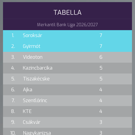
TABELLA
Merkantil Bank Liga 2026/2027
1.
Soroksár
7
2.
Gyirmót
7
3.
Videoton
6
4.
Kazincbarcika
5
5.
Tiszakécske
5
6.
Ajka
4
7.
Szentlőrinc
4
8.
KTE
4
9.
Csákvár
3
10.
Nagykanizsa
3