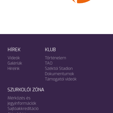
HÍREK
KLUB
Videók
Történelem
Galériák
TAO
Híreink
Széktói Stadion
Dokumentumok
Támogatói videók
SZURKOLÓI ZÓNA
Mérkőzés és
jegyinformációk
Sajtóakkreditáció