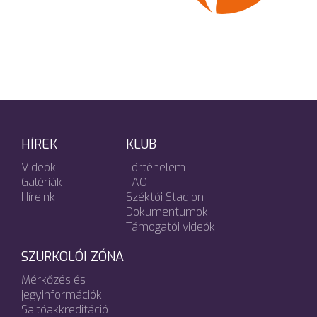
HÍREK
KLUB
Videók
Történelem
Galériák
TAO
Híreink
Széktói Stadion
Dokumentumok
Támogatói videók
SZURKOLÓI ZÓNA
Mérkőzés és
jegyinformációk
Sajtóakkreditáció