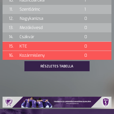
10.
Kazincbarcika
1
11.
Szentlőrinc
1
12.
Nagykanizsa
0
13.
Mezőkövesd
0
14.
Csákvár
0
15.
KTE
0
16.
Kozármisleny
0
RÉSZLETES TABELLA