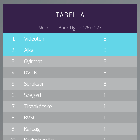
TABELLA
Merkantil Bank Liga 2026/2027
1.
Videoton
3
2.
Ajka
3
3.
Gyirmót
3
4.
DVTK
3
5.
Soroksár
3
6.
Szeged
1
7.
Tiszakécske
1
8.
BVSC
1
9.
Karcag
1