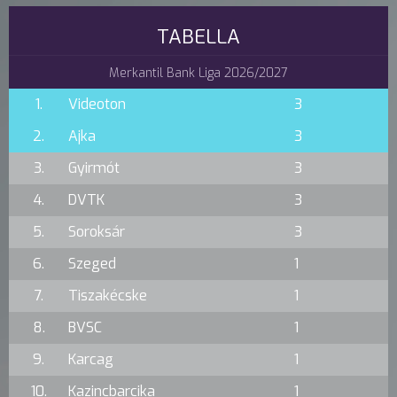
TABELLA
Merkantil Bank Liga 2026/2027
1.
Videoton
3
2.
Ajka
3
3.
Gyirmót
3
4.
DVTK
3
5.
Soroksár
3
6.
Szeged
1
7.
Tiszakécske
1
8.
BVSC
1
9.
Karcag
1
10.
Kazincbarcika
1