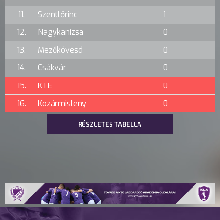
11.
Szentlőrinc
1
12.
Nagykanizsa
0
13.
Mezőkövesd
0
14.
Csákvár
0
15.
KTE
0
16.
Kozármisleny
0
RÉSZLETES TABELLA