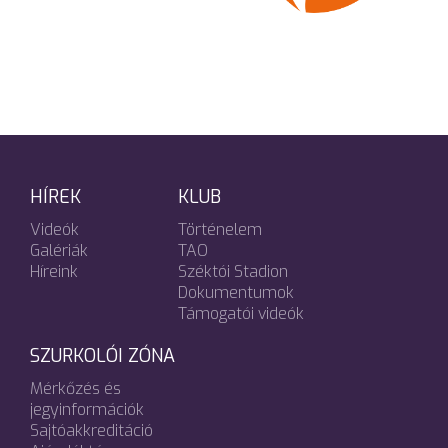
HÍREK
KLUB
Videók
Történelem
Galériák
TAO
Híreink
Széktói Stadion
Dokumentumok
Támogatói videók
SZURKOLÓI ZÓNA
Mérkőzés és
jegyinformációk
Sajtóakkreditáció