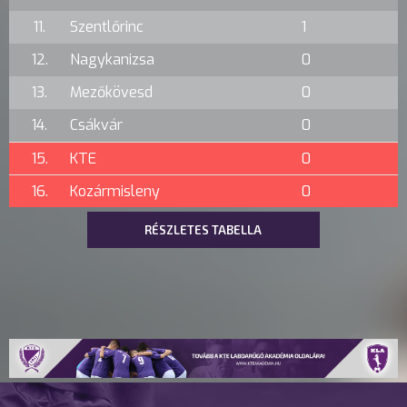
11.
Szentlőrinc
1
12.
Nagykanizsa
0
13.
Mezőkövesd
0
14.
Csákvár
0
15.
KTE
0
16.
Kozármisleny
0
RÉSZLETES TABELLA