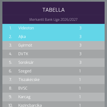
TABELLA
Merkantil Bank Liga 2026/2027
1.
Videoton
3
2.
Ajka
3
3.
Gyirmót
3
4.
DVTK
3
5.
Soroksár
3
6.
Szeged
1
7.
Tiszakécske
1
8.
BVSC
1
9.
Karcag
1
10.
Kazincbarcika
1