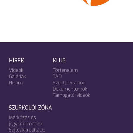
HÍREK
KLUB
Videók
Történelem
Galériák
TAO
Híreink
Széktói Stadion
Dokumentumok
Támogatói videók
SZURKOLÓI ZÓNA
Mérkőzés és
jegyinformációk
Sajtóakkreditáció