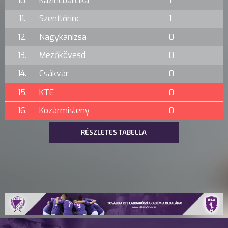
10.
Kazincbarcika
1
11.
Szentlőrinc
1
12.
Nagykanizsa
0
13.
Mezőkövesd
0
14.
Csákvár
0
15.
KTE
0
16.
Kozármisleny
0
RÉSZLETES TABELLA