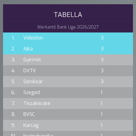
TABELLA
Merkantil Bank Liga 2026/2027
1.
Videoton
3
2.
Ajka
3
3.
Gyirmót
3
4.
DVTK
3
5.
Soroksár
3
6.
Szeged
1
7.
Tiszakécske
1
8.
BVSC
1
9.
Karcag
1