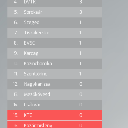
4.
DVTK
3
5.
Soroksár
3
6.
Szeged
1
7.
Tiszakécske
1
8.
BVSC
1
9.
Karcag
1
10.
Kazincbarcika
1
11.
Szentlőrinc
1
12.
Nagykanizsa
0
13.
Mezőkövesd
0
14.
Csákvár
0
15.
KTE
0
16.
Kozármisleny
0