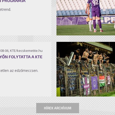
I PROGRAMJA
etrend.
-08-06, KTE/kecskemetite.hu
YŐN FOLYTATTA A KTE
etlen az edzőmeccsen.
HÍREK ARCHÍVUM