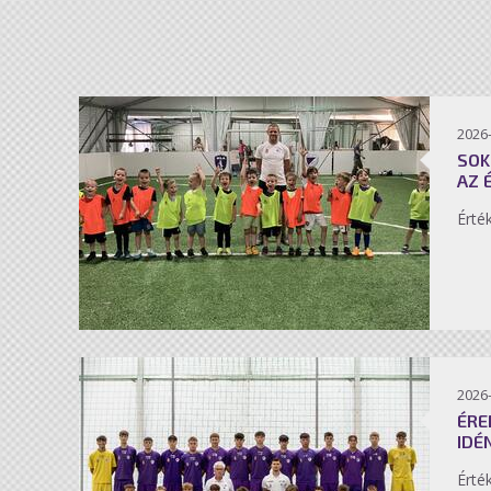
2026-
SOK
AZ 
Érté
2026-
ÉRE
IDÉ
Érté