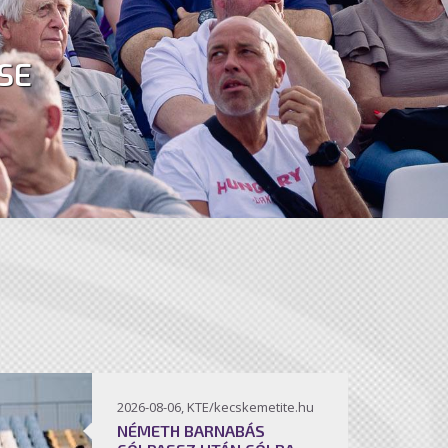
SE
2026-08-06, KTE/kecskemetite.hu
NÉMETH BARNABÁS