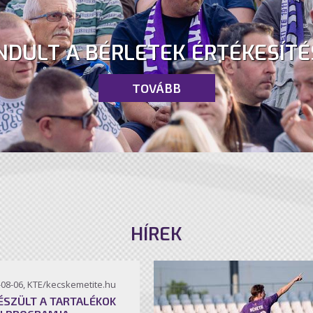
NDULT A BÉRLETEK ÉRTÉKESÍTÉ
TOVÁBB
HÍREK
-08-06, KTE/kecskemetite.hu
ÉSZÜLT A TARTALÉKOK