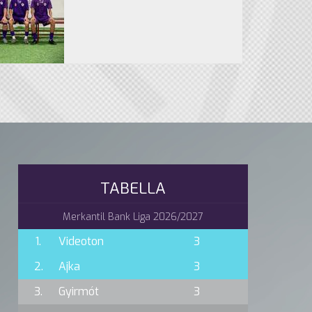
TABELLA
Merkantil Bank Liga 2026/2027
1.
Videoton
3
2.
Ajka
3
3.
Gyirmót
3