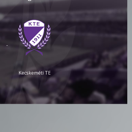
-
Kecskeméti TE