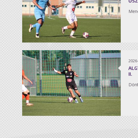
ŐSZ
Men
2026
ALG
II.
Dönt