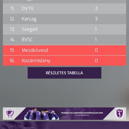
11.
DVTK
3
12.
Karcag
3
13.
Szeged
1
14.
BVSC
1
15.
Mezőkövesd
0
16.
Kozármisleny
0
RÉSZLETES TABELLA