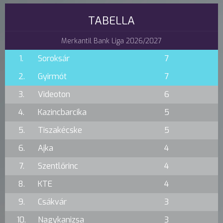
TABELLA
Merkantil Bank Liga 2026/2027
1.
Soroksár
7
2.
Gyirmót
7
3.
Videoton
6
4.
Kazincbarcika
5
5.
Tiszakécske
5
6.
Ajka
4
7.
Szentlőrinc
4
8.
KTE
4
9.
Csákvár
3
10.
Nagykanizsa
3