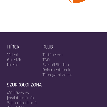
HÍREK
KLUB
Videók
Történelem
Galériák
TAO
Híreink
Széktói Stadion
Dokumentumok
Támogatói videók
SZURKOLÓI ZÓNA
Mérkőzés és
jegyinformációk
Sajtóakkreditáció