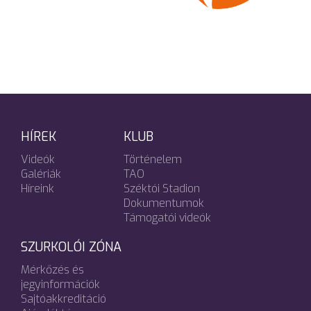
HÍREK
KLUB
Videók
Történelem
Galériák
TAO
Híreink
Széktói Stadion
Dokumentumok
Támogatói videók
SZURKOLÓI ZÓNA
Mérkőzés és
jegyinformációk
Sajtóakkreditáció