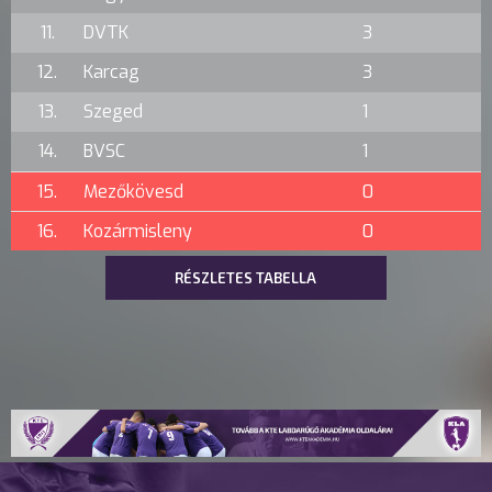
11.
DVTK
3
12.
Karcag
3
13.
Szeged
1
14.
BVSC
1
15.
Mezőkövesd
0
16.
Kozármisleny
0
RÉSZLETES TABELLA