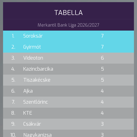
TABELLA
Merkantil Bank Liga 2026/2027
1.
Soroksár
7
2.
Gyirmót
7
3.
Videoton
6
4.
Kazincbarcika
5
5.
Tiszakécske
5
6.
Ajka
4
7.
Szentlőrinc
4
8.
KTE
4
9.
Csákvár
3
10.
Nagykanizsa
3