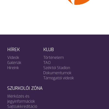
HÍREK
KLUB
Videók
Történelem
Galériák
TAO
Híreink
Széktói Stadion
Dokumentumok
Támogatói videók
SZURKOLÓI ZÓNA
Mérkőzés és
jegyinformációk
Sajtóakkreditáció