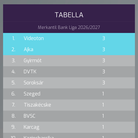
TABELLA
Merkantil Bank Liga 2026/2027
1.
Videoton
3
2.
Ajka
3
3.
Gyirmót
3
4.
DVTK
3
5.
Soroksár
3
6.
Szeged
1
7.
Tiszakécske
1
8.
BVSC
1
9.
Karcag
1