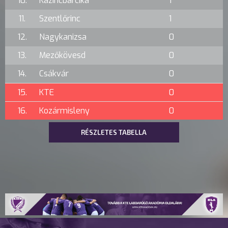
10.
Kazincbarcika
1
11.
Szentlőrinc
1
12.
Nagykanizsa
0
13.
Mezőkövesd
0
14.
Csákvár
0
15.
KTE
0
16.
Kozármisleny
0
RÉSZLETES TABELLA