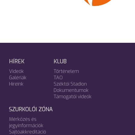
HÍREK
KLUB
Videók
Történelem
Galériák
TAO
Híreink
Széktói Stadion
Dokumentumok
Támogatói videók
SZURKOLÓI ZÓNA
Mérkőzés és
jegyinformációk
Sajtóakkreditáció