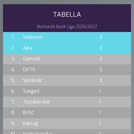
TABELLA
Merkantil Bank Liga 2026/2027
1.
Videoton
3
2.
Ajka
3
3.
Gyirmót
3
4.
DVTK
3
5.
Soroksár
3
6.
Szeged
1
7.
Tiszakécske
1
8.
BVSC
1
9.
Karcag
1