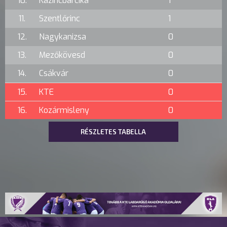
10.
Kazincbarcika
1
11.
Szentlőrinc
1
12.
Nagykanizsa
0
13.
Mezőkövesd
0
14.
Csákvár
0
15.
KTE
0
16.
Kozármisleny
0
RÉSZLETES TABELLA