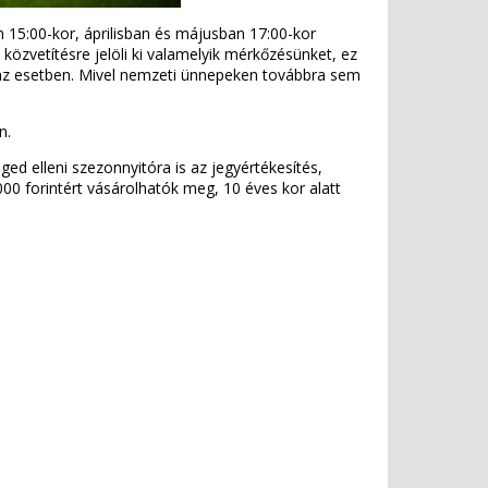
15:00-kor, áprilisban és májusban 17:00-kor
közvetítésre jelöli ki valamelyik mérkőzésünket, ez
n az esetben. Mivel nemzeti ünnepeken továbbra sem
on.
ged elleni szezonnyitóra is az jegyértékesítés,
.000 forintért vásárolhatók meg, 10 éves kor alatt