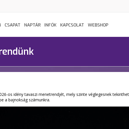
B
CSAPAT
NAPTÁR
INFÓK
KAPCSOLAT
WEBSHOP
trendünk
26-os idény tavaszi menetrendjét, mely szinte véglegesnek tekinthe
 be a bajnokság számunkra.