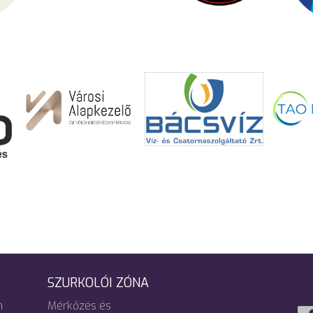
SZURKOLÓI ZÓNA
m
Mérkőzés és