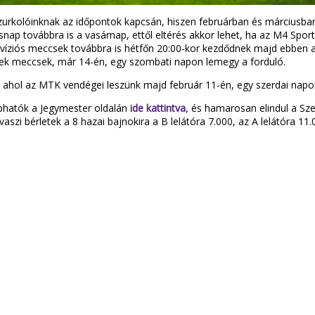
urkolóinknak az időpontok kapcsán, hiszen februárban és márciusban 
ap továbbra is a vasárnap, ettől eltérés akkor lehet, ha az M4 Sport 
elevíziós meccsek továbbra is hétfőn 20:00-kor kezdődnek majd ebbe
znek meccsek, már 14-én, egy szombati napon lemegy a forduló.
ahol az MTK vendégei leszünk majd február 11-én, egy szerdai nap
aphatók a Jegymester oldalán
ide kattintva
, és hamarosan elindul a Sze
aszi bérletek a 8 hazai bajnokira a B lelátóra 7.000, az A lelátóra 11