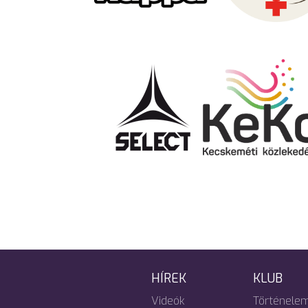
HÍREK
KLUB
Videók
Történele