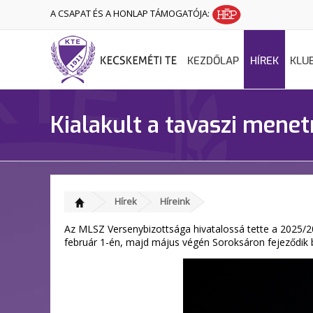
A CSAPAT ÉS A HONLAP TÁMOGATÓJA:
KEZDŐLAP
HÍREK
KLU
Kialakult a tavaszi mene
Hírek
Híreink
Az MLSZ Versenybizottsága hivatalossá tette a 2025/20
február 1-én, majd május végén Soroksáron fejeződik