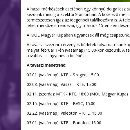
A hazai mérkőzések esetében egy könnyű dolga lesz sz
kezdünk mindig a Széktói Stadionban. A kötelező meccsn
természetesen igaz az idegenbeli találkozókra is. A t
lehet mérkőzést rendezni, így március 15-én sem les
A MOL Magyar Kupában ugyancsak áll még csapatunk, 
A tavaszi szezonra érvényes bérletek folyamatosan k
melyet február 1-én (vasárnap) 15:00-kor kezdünk. A tav
továbbra is ingyenes a belépés.
A tavaszi menetrend:
02.01. (vasárnap): KTE – Szeged, 15:00
02.08. (vasárnap): Vasas – KTE, 15:00
02.11. (szerda): MTK - KTE, 18:00 (MOL Magyar Kupa)
02.15. (vasárnap): KTE – BVSC, 15:00
02.22. (vasárnap): Videoton – KTE, 15:00
03.01. (vasárnap): KTE – Budafok, 15:00