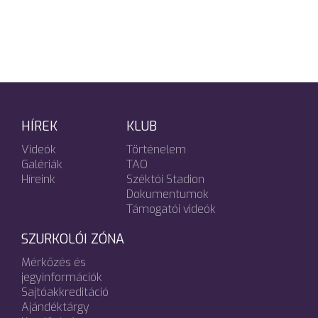
HÍREK
KLUB
Videók
Történelem
Galériák
TAO
Híreink
Széktói Stadion
Dokumentumok
Támogatói videók
SZURKOLÓI ZÓNA
Mérkőzés és
jegyinformációk
Sajtóakkreditáció
Ajándéktárgy