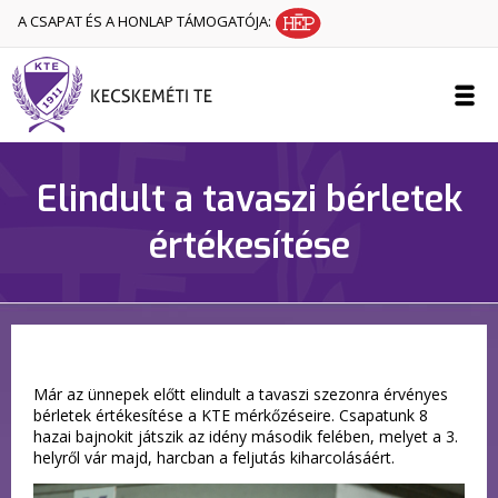
A CSAPAT ÉS A HONLAP TÁMOGATÓJA:
Elindult a tavaszi bérletek
értékesítése
Már az ünnepek előtt elindult a tavaszi szezonra érvényes
bérletek értékesítése a KTE mérkőzéseire. Csapatunk 8
hazai bajnokit játszik az idény második felében, melyet a 3.
helyről vár majd, harcban a feljutás kiharcolásáért.