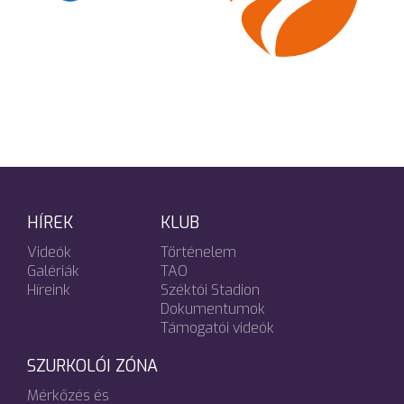
HÍREK
KLUB
Videók
Történelem
Galériák
TAO
Híreink
Széktói Stadion
Dokumentumok
Támogatói videók
SZURKOLÓI ZÓNA
Mérkőzés és