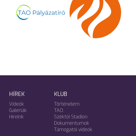
HÍREK
KLUB
Videók
Történelem
Galériák
TAO
Híreink
Széktói Stadion
Dokumentumok
Támogatói videók