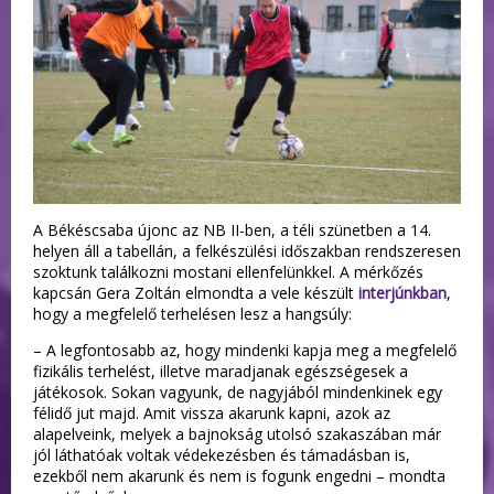
A Békéscsaba újonc az NB II-ben, a téli szünetben a 14.
helyen áll a tabellán, a felkészülési időszakban rendszeresen
szoktunk találkozni mostani ellenfelünkkel. A mérkőzés
kapcsán Gera Zoltán elmondta a vele készült
interjúnkban
,
hogy a megfelelő terhelésen lesz a hangsúly:
– A legfontosabb az, hogy mindenki kapja meg a megfelelő
fizikális terhelést, illetve maradjanak egészségesek a
játékosok. Sokan vagyunk, de nagyjából mindenkinek egy
félidő jut majd. Amit vissza akarunk kapni, azok az
alapelveink, melyek a bajnokság utolsó szakaszában már
jól láthatóak voltak védekezésben és támadásban is,
ezekből nem akarunk és nem is fogunk engedni – mondta