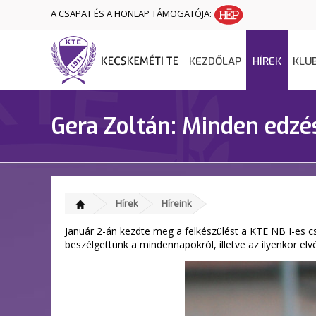
A CSAPAT ÉS A HONLAP TÁMOGATÓJA:
KEZDŐLAP
HÍREK
KLU
Gera Zoltán: Minden edzé
Hírek
Híreink
Január 2-án kezdte meg a felkészülést a KTE NB I-es 
beszélgettünk a mindennapokról, illetve az ilyenkor elv