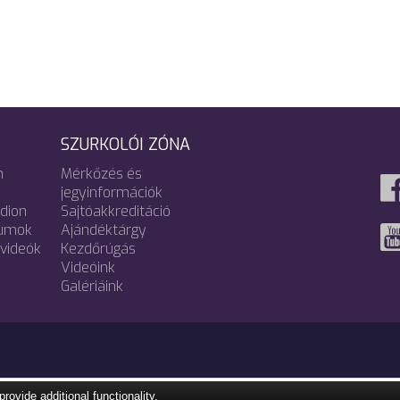
SZURKOLÓI ZÓNA
m
Mérkőzés és
jegyinformációk
adion
Sajtóakkreditáció
umok
Ajándéktárgy
videók
Kezdőrúgás
Videóink
Galériáink
vide additional functionality.