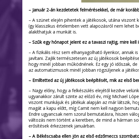
– Január 2-án kezdetetek felmérésekkel, de már korábba
– A szünet elején pihentek a játékosok, utána viszont k
így klasszikus értelemben vett alapozásról nem lehet b
alakíthatjuk a munkát is.
– Szűk egy hónapot jelent ez a tavaszi rajtig, mire kell 
– A fizikális rész sem elhanyagolható ilyenkor, annak i
javítani. Zajlik természetesen az új játékosok beépít
hogy minél jobban működnének. Ez egy jó időszak, de g
az automatizmusok minél jobban rögzüljenek a játékoso
– Említetted az új játékosok beépítését, mik az első 
– Nagy előny, hogy a felkészülés elejétől kezdve velü
ugyanakkor zárult szinte az előző év, míg Michael Lópezn
viszont munkájuk és játékuk alapján az már látszik, hog
magát a kapu előtt, míg Camit nem kell nagyon bemutatn
Endre ugyancsak nem szorul bemutatásra, hiszen válogat
változás nem történt a keretben, de mind a hárman sok
erősítések érkezzenek januárban.
– A Békéscsaba ellen jön az első edzőmeccs szombaton 