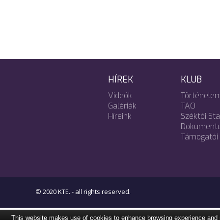
HÍREK
KLUB
Videók
Történele
Galériák
TAO
Híreink
Széktói St
Dokument
Támogatói 
© 2020 KTE. - all rights reserved.
This website makes use of cookies to enhance browsing experience and pro