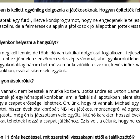
n is kellett egyénileg dolgoznia a játékosoknak. Hogyan építették fe
aptak egy futó-, illetve kondiprogramot, hogy ne engedjenek le teljese
eszélni, de a felmérések alapján a játékosok jó állapotban jöttek viss
ilyenkor helyezni a hangsúlyt?
s meg kell lennie, de több idő van taktikai dolgokkal foglalkozni, fejl
ése, ehhez jönnek az edzőmeccsek szép számmal, ahol gyakorolni lehet
yakorlatilag három hét múlva már kezdődik a szezon, kevés időnk va
kban, ezáltal sikeresek legyünk.
benyomások róluk?
nk vannak, nem beestek a munka közben. Botka Endre és Driton Camaj 
ek jó egy hónappal korábban, ami a fizikális állapotukban jelent eltérés
y a csapat erősségei lehetnek. Örülünk, hogy itt vannak, Michael egy kl
i, hiszen évek óta kipróbált NB I-es játékos, montenegrói válogatott.
ott, még én is játszottam vele együtt. Kitűnő karakter, hosszú évek 
at tehetnek hozzá a csapat játékához. Ez is volt a célunk, hogy ne
11 órás kezdéssel, mit szeretnél visszakapni ettől a találkozótól?