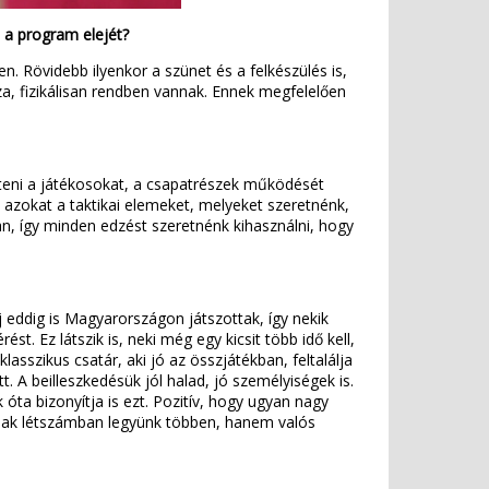
l a program elejét?
n. Rövidebb ilyenkor a szünet és a felkészülés is,
za, fizikálisan rendben vannak. Ennek megfelelően
eszteni a játékosokat, a csapatrészek működését
 azokat a taktikai elemeket, melyeket szeretnénk,
n, így minden edzést szeretnénk kihasználni, hogy
eddig is Magyarországon játszottak, így nekik
t. Ez látszik is, neki még egy kicsit több idő kell,
asszikus csatár, aki jó az összjátékban, feltalálja
 A beilleszkedésük jól halad, jó személyiségek is.
óta bizonyítja is ezt. Pozitív, hogy ugyan nagy
 csak létszámban legyünk többen, hanem valós