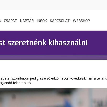
B
CSAPAT
NAPTÁR
INFÓK
KAPCSOLAT
WEBSHOP
st szeretnénk kihasználni
csapata, szombaton pedig az első edzőmeccs következik már a téli mu
égzendő feladatokról.