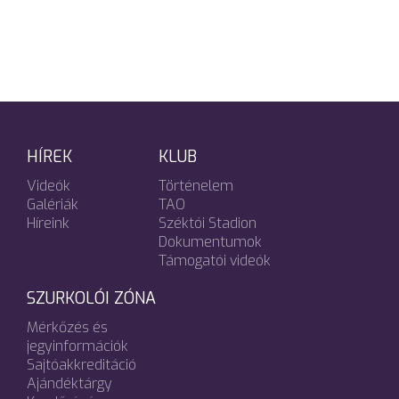
HÍREK
KLUB
Videók
Történelem
Galériák
TAO
Híreink
Széktói Stadion
Dokumentumok
Támogatói videók
SZURKOLÓI ZÓNA
Mérkőzés és
jegyinformációk
Sajtóakkreditáció
Ajándéktárgy