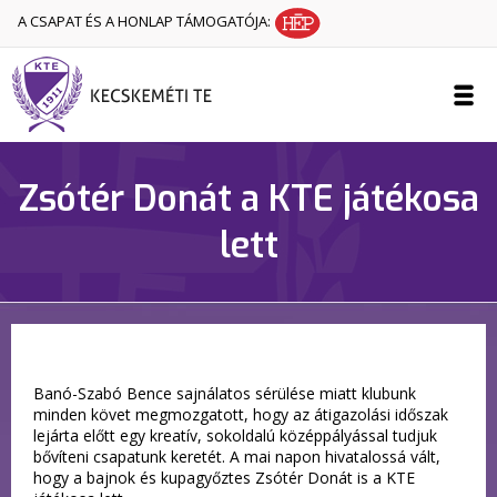
A CSAPAT ÉS A HONLAP TÁMOGATÓJA:
Zsótér Donát a KTE játékosa
lett
Banó-Szabó Bence sajnálatos sérülése miatt klubunk
minden követ megmozgatott, hogy az átigazolási időszak
lejárta előtt egy kreatív, sokoldalú középpályással tudjuk
bővíteni csapatunk keretét. A mai napon hivatalossá vált,
hogy a bajnok és kupagyőztes Zsótér Donát is a KTE