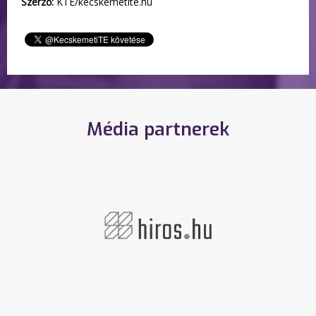
Szerző:
KTE/kecskemetite.hu
Média partnerek