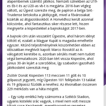
alapembernek számító játékos. Nemzeti színekben az U19-
es Eb-t és az U20-as vb-t is megjárta. 2016-ban végleg
váltott, az Újpest szerezte meg, de papíron a belga Sint-
Truidense birtokolta a játékjogát, mivel a fővárosiakat
kizárták az átigazolásokból. A Honvédhoz került azonnal
kölcsönbe, ahol fantasztikus siker részese lett, hiszen
megnyerte a kispestiekkel a bajnokságot 2017-ben.
A bajnoki cím után visszatért Újpestre, ahol három idényt
töltött el, ezalatt a Magyar Kupát is magasba emelhette
egyszer. Kitűnő teljesítményének köszönhetően ebben az
időszakban meghívót kapott Marco Rossitól az A-
válogatott keretébe is, azonban sérülés miatt nem tudott
végül bemutatkozni. 2020-ban tért vissza Kispestre, ahol
június 30-án lejárt a szerződése, így szabadon igazolható
játékosként szereztük meg.
Zsótér Donát Kispesten 113 meccsen 11 gólt és 10
gólpasszt jegyzett, míg Újpesten 101 fellépésén 13 találat
és 19 gólpassz fűződik a nevéhez. Az élvonalban összesen
229 mérkőzés van a háta mögött.
– Egy szép emlékű hely számomra a Széktói Stadion,
ugyanis kisteleki srác vagyok, s mivel nem volt messze
tőlünk sose Kecskemét, gyerekkoromban rengeteg