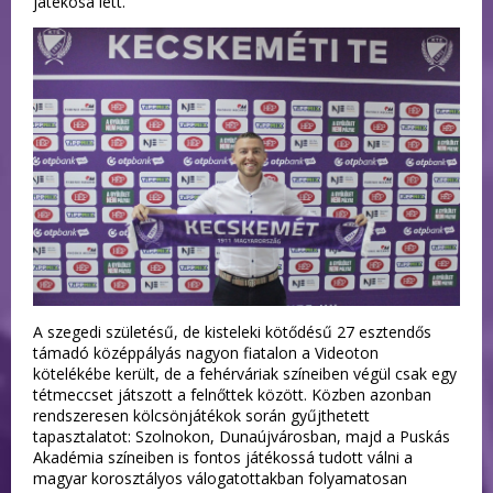
játékosa lett.
A szegedi születésű, de kisteleki kötődésű 27 esztendős
támadó középpályás nagyon fiatalon a Videoton
kötelékébe került, de a fehérváriak színeiben végül csak egy
tétmeccset játszott a felnőttek között. Közben azonban
rendszeresen kölcsönjátékok során gyűjthetett
tapasztalatot: Szolnokon, Dunaújvárosban, majd a Puskás
Akadémia színeiben is fontos játékossá tudott válni a
magyar korosztályos válogatottakban folyamatosan