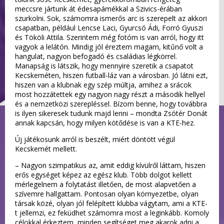
meccsre jártunk át édesapámékkal a Szivics-érában
szurkolni. Sok, számomra ismerős arc is szerepelt az akkori
csapatban, például Lencse Laci, Gyurcsó Ádi, Forró Gyuszi
és Tököli Attila. Szerintem még fotóm is van arról, hogy itt
vagyok a lelátón. Mindig jól éreztem magam, kitűnő volt a
hangulat, nagyon befogadó és családias légkörrel.
Manapság is látszik, hogy mennyire szeretik a csapatot
Kecskeméten, hiszen futball-láz van a városban. Jó látni ezt,
hiszen van a klubnak egy szép múltja, amihez a srácok
most hozzátettek egy nagyon nagy részt a második hellyel
és a nemzetközi szerepléssel. Bízom benne, hogy továbbra
is ilyen sikeresek tudunk majd lenni – mondta Zsótér Donát
annak kapcsán, hogy milyen kötődése is van a KTE-hez.
Új játékosunk arról is beszélt, miért döntött végül
Kecskemét mellett.
– Nagyon szimpatikus az, amit eddig kívülről láttam, hiszen
erős egységet képez az egész klub. Több dolgot kellett
mérlegelnem a folytatást illetően, de most alapvetően a
szívemre hallgattam. Pontosan olyan környezetbe, olyan
társak közé, olyan jól felépített klubba vágytam, ami a KTE-
t jellemzi, ez feküdhet számomra most a leginkább. Komoly
célokkal érkeztem, minden segítséget meg akarok adni a