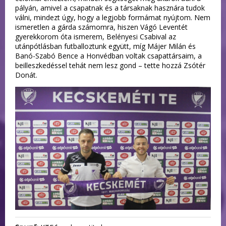
pályán, amivel a csapatnak és a társaknak hasznára tudok
válni, mindezt úgy, hogy a legjobb formámat nyújtom. Nem
ismeretlen a gárda számomra, hiszen Vágó Leventét
gyerekkorom óta ismerem, Belényesi Csabival az
utánpótlásban futballoztunk együtt, míg Májer Milán és
Banó-Szabó Bence a Honvédban voltak csapattársaim, a
beilleszkedéssel tehát nem lesz gond – tette hozzá Zsótér
Donát.