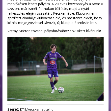
mérkőzésen lépett pályára. A 20 éves középpályás a tavaszi
szezont már ismét Putnokon töltötte, majd a nyári
felkészülés elején visszatért Kecskemétre. Klubunk nem
gördített akadályt klubváltása elé, és mostanra eldőlt, hogy
közös megegyezéssel távozik, új klubja a Soroksár lesz.
Vattay Márton további pályafutásához sok sikert kívánunk!
Szerző:
KTE/kecskemetite.hu