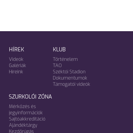
HÍREK
KLUB
Videók
Történelem
Galériák
TAO
Híreink
Széktói Stadion
Dokumentumok
Támogatói videók
SZURKOLÓI ZÓNA
Mérkőzés és
jegyinformációk
Sajtóakkreditáció
Ajándéktárgy
Kezdőrúgás