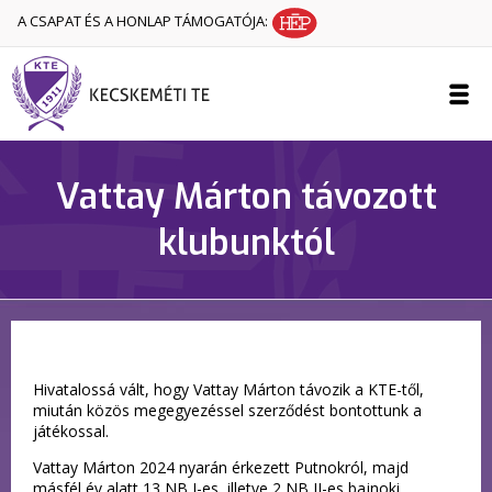
A CSAPAT ÉS A HONLAP TÁMOGATÓJA:
Vattay Márton távozott
klubunktól
Hivatalossá vált, hogy Vattay Márton távozik a KTE-től,
miután közös megegyezéssel szerződést bontottunk a
játékossal.
Vattay Márton 2024 nyarán érkezett Putnokról, majd
másfél év alatt 13 NB I-es, illetve 2 NB II-es bajnoki