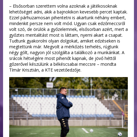
– Elsősorban szerettem volna azoknak a játékosoknak
lehetőséget adni, akik a bajnokikon kevesebb percet kaptak.
Ezzel párhuzamosan pihentetni is akartunk néhány embert,
mindenkit persze nem volt mód. Ugyan csak edzőmeccsről
volt szó, de örülök a győzelemnek, elsősorban azért, mert a
győztes mentalitást most is láttam, nyerni akart a csapat.
Tudtunk gyakorolni olyan dolgokat, amiket edzéseken is
megtettünk már. Megvolt a mérkőzés terhelés, rúgtunk
négy gólt, nagyon jól szolgálta a találkozó a munkánkat. A
srácok hétvégére most pihenőt kapnak, de jövő héttől
gőzerővel készülünk a békéscsabai meccsre – mondta
Tímár Krisztián, a KTE vezetőedzője.