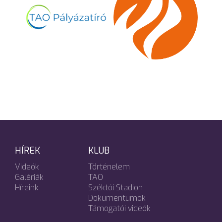
HÍREK
KLUB
Videók
Történelem
Galériák
TAO
Híreink
Széktói Stadion
Dokumentumok
Támogatói videók