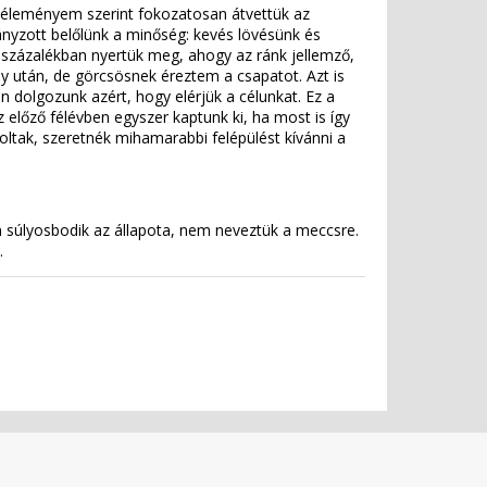
véleményem szerint fokozatosan átvettük az
ányzott belőlünk a minőség: kevés lövésünk és
n százalékban nyertük meg, ahogy az ránk jellemző,
y után, de görcsösnek éreztem a csapatot. Azt is
 dolgozunk azért, hogy elérjük a célunkat. Ez a
 előző félévben egyszer kaptunk ki, ha most is így
oltak, szeretnék mihamarabbi felépülést kívánni a
 súlyosbodik az állapota, nem neveztük a meccsre.
t.