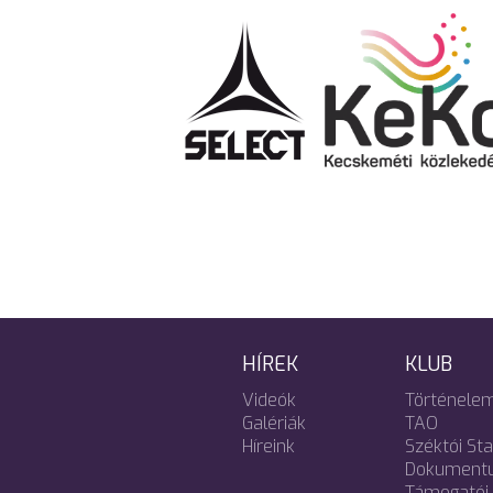
HÍREK
KLUB
Videók
Történele
Galériák
TAO
Híreink
Széktói St
Dokument
Támogatói 