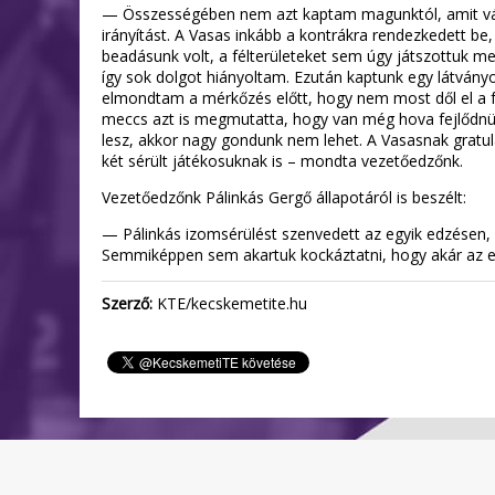
— Összességében nem azt kaptam magunktól, amit várt
irányítást. A Vasas inkább a kontrákra rendezkedett b
beadásunk volt, a félterületeket sem úgy játszottuk m
így sok dolgot hiányoltam. Ezután kaptunk egy látvány
elmondtam a mérkőzés előtt, hogy nem most dől el a fe
meccs azt is megmutatta, hogy van még hova fejlődnünk,
lesz, akkor nagy gondunk nem lehet. A Vasasnak gratul
két sérült játékosuknak is – mondta vezetőedzőnk.
Vezetőedzőnk Pálinkás Gergő állapotáról is beszélt:
— Pálinkás izomsérülést szenvedett az egyik edzésen,
Semmiképpen sem akartuk kockáztatni, hogy akár az egé
Szerző:
KTE/kecskemetite.hu