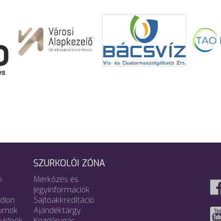
SZURKOLÓI ZÓNA
m
Mérkőzés és
jegyinformációk
adion
Sajtóakkreditáció
umok
Ajándéktárgy
videók
Kezdőrúgás