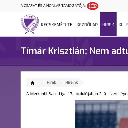
A CSAPAT ÉS A HONLAP TÁMOGATÓJA:
KEZDŐLAP
HÍREK
KLU
Tímár Krisztián: Nem adtu
Hírek
Híreink
A Merkantil Bank Liga 17. fordulójában 2–0-s veresége