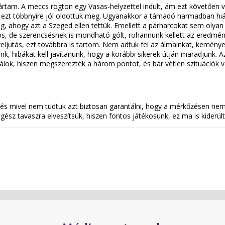
am. A meccs rögtön egy Vasas-helyzettel indult, ám ezt követően 
e, ezt többnyire jól oldottuk meg. Ugyanakkor a támadó harmadban hi
eg, ahogy azt a Szeged ellen tettük. Emellett a párharcokat sem olya
os, de szerencsésnek is mondható gólt, rohannunk kellett az eredmén
ljutás, ezt továbbra is tartom. Nem adtuk fel az álmainkat, keményen
 hibákat kell javítanunk, hogy a korábbi sikerek útján maradjunk. Az
álok, hiszen megszerezték a három pontot, és bár vétlen szituációk v
 és mivel nem tudtuk azt biztosan garantálni, hogy a mérkőzésen nem
sz tavaszra elveszítsük, hiszen fontos játékosunk, ez ma is kiderül