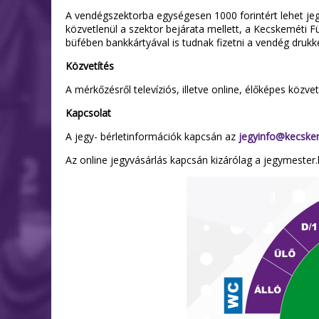
A vendégszektorba egységesen 1000 forintért lehet jeg
közvetlenül a szektor bejárata mellett, a Kecskeméti 
büfében bankkártyával is tudnak fizetni a vendég drukk
Közvetítés
A mérkőzésről televíziós, illetve online, élőképes köz
Kapcsolat
A jegy- bérletinformációk kapcsán az
jegyinfo@kecske
Az online jegyvásárlás kapcsán kizárólag a jegymester.