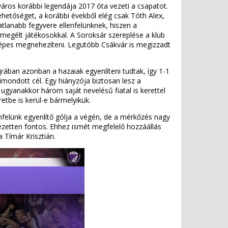
város korábbi legendája 2017 óta vezeti a csapatot.
ehetőséget, a korábbi évekből elég csak Tóth Alex,
tlanabb fegyvere ellenfelünknek, hiszen a
megélt játékosokkal. A Soroksár szereplése a klub
t képes megnehezíteni. Legutóbb Csákvár is megizzadt
rában azonban a hazaiak egyenlíteni tudtak, így 1-1
mondott cél. Egy hiányzója biztosan lesz a
 ugyanakkor három saját nevelésű fiatal is kerettel
etbe is kerül-e bármelyikük.
nfelünk egyenlítő gólja a végén, de a mérkőzés nagy
ezetten fontos. Ehhez ismét megfelelő hozzáállás
 Tímár Krisztián.