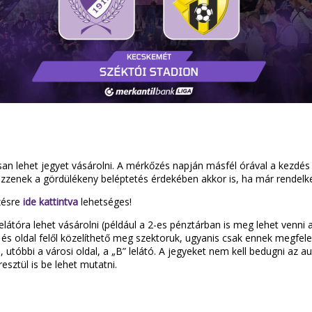
an lehet jegyet vásárolni. A mérkőzés napján másfél órával a kezdés e
rkezzenek a gördülékeny beléptetés érdekében akkor is, ha már rendel
őzésre
ide kattintva
lehetséges!
látóra lehet vásárolni (például a 2-es pénztárban is meg lehet venni a
pu és oldal felől közelíthető meg szektoruk, ugyanis csak ennek megfe
li, utóbbi a városi oldal, a „B” lelátó. A jegyeket nem kell bedugni az
esztül is be lehet mutatni.