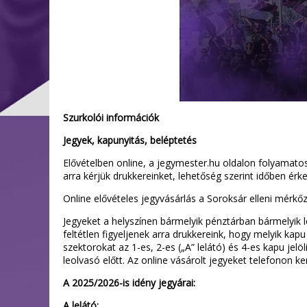
Szurkolói információk
Jegyek, kapunyitás, beléptetés
Elővételben online, a jegymester.hu oldalon folyamatos
arra kérjük drukkereinket, lehetőség szerint időben é
Online elővételes jegyvásárlás a Soroksár elleni mérk
Jegyeket a helyszínen bármelyik pénztárban bármelyik le
feltétlen figyeljenek arra drukkereink, hogy melyik ka
szektorokat az 1-es, 2-es („A” lelátó) és 4-es kapu jelö
leolvasó előtt. Az online vásárolt jegyeket telefonon ker
A 2025/2026-is idény jegyárai:
A lelátó: