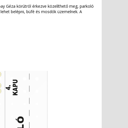
bay Géza körútról érkezve közelíthető meg, parkoló
l lehet belépni, büfé és mosdók üzemelnek. A