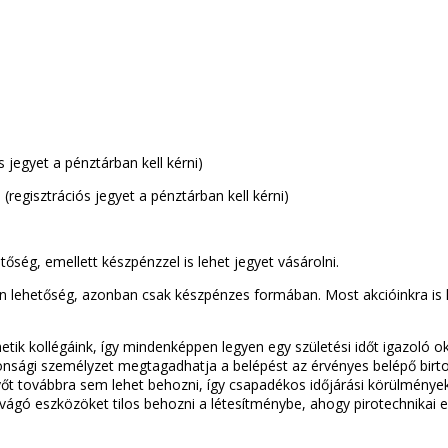
 jegyet a pénztárban kell kérni)
regisztrációs jegyet a pénztárban kell kérni)
őség, emellett készpénzzel is lehet jegyet vásárolni.
 lehetőség, azonban csak készpénzes formában. Most akcióinkra is l
tik kollégáink, így mindenképpen legyen egy születési időt igazoló o
onsági személyzet megtagadhatja a belépést az érvényes belépő birtoká
őt továbbra sem lehet behozni, így csapadékos időjárási körülmény
 vágó eszközöket tilos behozni a létesítménybe, ahogy pirotechnikai e