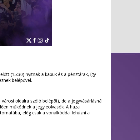
lőtt (15:30) nyitnak a kapuk és a pénztárak, így
keznek belépővel.
 városi oldalra szóló belépőt), de a jegyvásárlásnál
lelően működnek a jegyleolvasók. A hazai
 automatába, elég csak a vonalkóddal lehúzni a