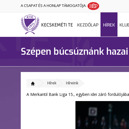
A CSAPAT ÉS A HONLAP TÁMOGATÓJA:
KEZDŐLAP
HÍREK
KLU
Szépen búcsúznánk hazai 
Hírek
Híreink
A Merkantil Bank Liga 15., egyben idei záró fordulójáb