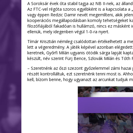
A Soroksár évek óta stabil tagja az NB II-nek, az álla
Az FTC-vel régóta szoros egyébként is a kapcsolata a „
vagy éppen Redzic Damir nevét megemlíteni, akik jelenl
kooperációs megállapodásban komoly tehetségeket kap, 
filozófiájából fakadóan is hullámzó, nincs ez másként 
ellenük, mely idegenben végül 1-0-ra nyert.
Tímár Krisztián némileg csalódottan értékelhetett a m
lett a végeredmény. A játék képével azonban elégedett
keretnek, Győrfi Milán ugyanis ötödik sárga lapját kapt
készült, név szerint Fürj Bence, Szlovák Milán és Tóth
– Szeretnénk az őszi szezont győzelemmel zárni hazai p
részét kontrolláltuk, ezt szeretnénk tenni most is. A
kell, bízom benne, hogy ugyanazt az arcunkat tudjuk ma