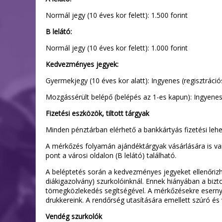
Normál jegy (10 éves kor felett): 1.500 forint
B lelátó:
Normál jegy (10 éves kor felett): 1.000 forint
Kedvezményes jegyek:
Gyermekjegy (10 éves kor alatt): Ingyenes (regisztrációs
Mozgássérült belépő (belépés az 1-es kapun): Ingyenes (
Fizetési eszközök, tiltott tárgyak
Minden pénztárban elérhető a bankkártyás fizetési lehet
A mérkőzés folyamán ajándéktárgyak vásárlására is van
pont a városi oldalon (B lelátó) található.
A beléptetés során a kedvezményes jegyeket ellenőrizhe
diákigazolvány) szurkolóinknál. Ennek hiányában a bizt
tömegközlekedés segítségével. A mérkőzésekre eserny
drukkereink. A rendőrség utasítására emellett szúró és
Vendég szurkolók