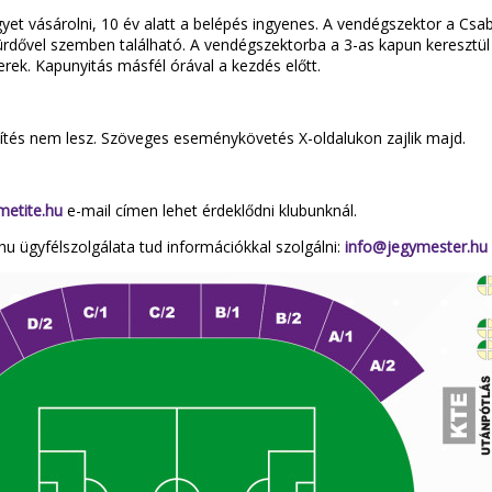
yet vásárolni, 10 év alatt a belépés ingyenes. A vendégszektor a Csa
Fürdővel szemben található. A vendégszektorba a 3-as kapun keresztü
erek. Kapunyitás másfél órával a kezdés előtt.
vetítés nem lesz. Szöveges eseménykövetés X-oldalukon zajlik majd.
metite.hu
e-mail címen lehet érdeklődni klubunknál.
hu ügyfélszolgálata tud információkkal szolgálni:
info@jegymester.hu