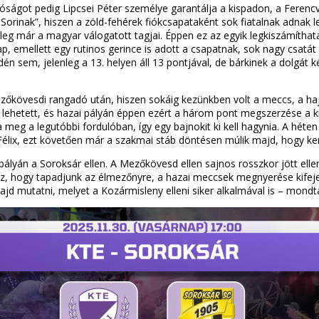
ndóságot pedig Lipcsei Péter személye garantálja a kispadon, a Ferenc
Sorinak”, hiszen a zöld-fehérek fiókcsapataként sok fiatalnak adnak l
eg már a magyar válogatott tagjai. Éppen ez az egyik legkiszámíthata
emellett egy rutinos gerince is adott a csapatnak, sok nagy csatát 
idén sem, jelenleg a 13. helyen áll 13 pontjával, de bárkinek a dolgá
ezőkövesdi rangadó után, hiszen sokáig kezünkben volt a meccs, a haj
 lehetett, és hazai pályán éppen ezért a három pont megszerzése a ki
a meg a legutóbbi fordulóban, így egy bajnokit ki kell hagynia. A héten
 Félix, ezt követően már a szakmai stáb döntésen múlik majd, hogy ker
ályán a Soroksár ellen. A Mezőkövesd ellen sajnos rosszkor jött elle
hhoz, hogy tapadjunk az élmezőnyre, a hazai meccsek megnyerése kifej
jd mutatni, melyet a Kozármisleny elleni siker alkalmával is – mondta